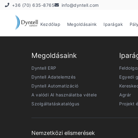
+36 (70) 635-8765
info@dyntell.com
Kezdőlap
Megoldásaink
Iparágak
Pál
Megoldásaink
Ipará
Dyntell ERP
Feldolgo
Dyntell Adatelemzés
Egyedi g
Dyntell Automatizáció
Kereske
A valódi AI használatba vétele
Agrár
Szolgáltatáskatalógus
Projekt 
Nemzetközi elismerések