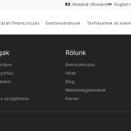
Română (Román)
English 
yázati finanszírozás
Esettanulmányok
Tanfolyamok és ese
gak
Rólunk
zóipar
Bemutatkozás
yártás
Hírek
delem
Blog
Médiamegjelenések
és szolgáltatás
Karrier