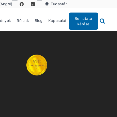
(Angol)
Tudástár
Bemutató
mények
Rólunk
Blog
Kapcsolat
kérése