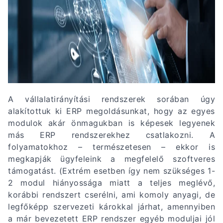
A vállalatirányítási rendszerek sorában úgy
alakítottuk ki ERP megoldásunkat, hogy az egyes
modulok akár önmagukban is képesek legyenek
más ERP rendszerekhez csatlakozni. A
folyamatokhoz – természetesen – ekkor is
megkapják ügyfeleink a megfelelő szoftveres
támogatást. (Extrém esetben így nem szükséges 1-
2 modul hiányossága miatt a teljes meglévő,
korábbi rendszert cserélni, ami komoly anyagi, de
legfőképp szervezeti károkkal járhat, amennyiben
a már bevezetett ERP rendszer egyéb moduljai jól