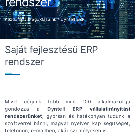
rendszer
Kezdőlap
/
Megoldásaink
/
Dyntell ERP
Saját fejlesztésű ERP
rendszer
Mivel cégünk több mint 100 alkalmazottja
gondozza a
Dyntell ERP vállalatirányítási
rendszerünket
, gyorsan és hatékonyan tudunk a
szoftverrel bánni, magyar nyelven kap segítséget,
telefonon, e-mailben, akár személyesen is.