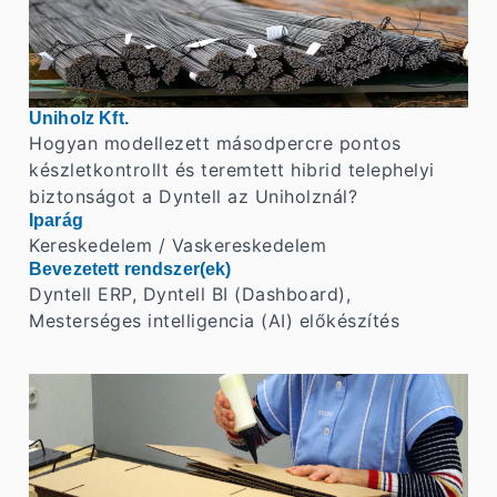
Uniholz Kft.
Hogyan modellezett másodpercre pontos
készletkontrollt és teremtett hibrid telephelyi
biztonságot a Dyntell az Uniholznál?
Iparág
Kereskedelem / Vaskereskedelem
Bevezetett rendszer(ek)
Dyntell ERP, Dyntell BI (Dashboard),
Mesterséges intelligencia (AI) előkészítés