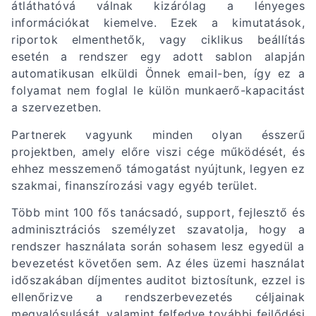
átláthatóvá válnak kizárólag a lényeges
információkat kiemelve. Ezek a kimutatások,
riportok elmenthetők, vagy ciklikus beállítás
esetén a rendszer egy adott sablon alapján
automatikusan elküldi Önnek email-ben, így ez a
folyamat nem foglal le külön munkaerő-kapacitást
a szervezetben.
Partnerek vagyunk minden olyan ésszerű
projektben, amely előre viszi cége működését, és
ehhez messzemenő támogatást nyújtunk, legyen ez
szakmai, finanszírozási vagy egyéb terület.
Több mint 100 fős tanácsadó, support, fejlesztő és
adminisztrációs személyzet szavatolja, hogy a
rendszer használata során sohasem lesz egyedül a
bevezetést követően sem. Az éles üzemi használat
időszakában díjmentes auditot biztosítunk, ezzel is
ellenőrizve a rendszerbevezetés céljainak
megvalósulását, valamint felfedve további fejlődési