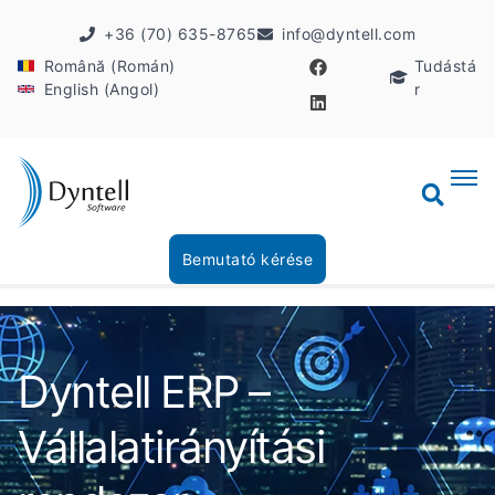
+36 (70) 635-8765
info@dyntell.com
Română (Román)
Tudástá
English (Angol)
r
Bemutató kérése
Dyntell ERP –
Vállalatirányítási