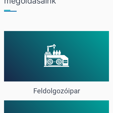
megoldásaink
Feldolgozóipar