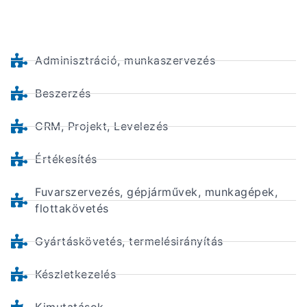
Adminisztráció, munkaszervezés
Beszerzés
CRM, Projekt, Levelezés
Értékesítés
Fuvarszervezés, gépjárművek, munkagépek,
flottakövetés
Gyártáskövetés, termelésirányítás
Készletkezelés