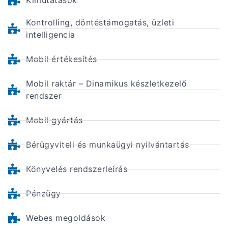
Kimutatások
Kontrolling, döntéstámogatás, üzleti
intelligencia
Mobil értékesítés
Mobil raktár – Dinamikus készletkezelő
rendszer
Mobil gyártás
Bérügyviteli és munkaügyi nyilvántartás
Könyvelés rendszerleírás
Pénzügy
Webes megoldások