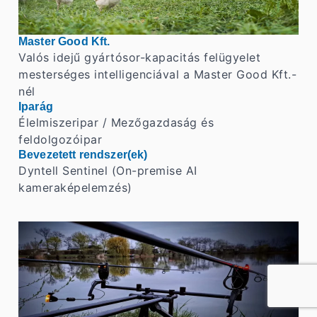
Master Good Kft.
Valós idejű gyártósor-kapacitás felügyelet
mesterséges intelligenciával a Master Good Kft.-
nél
Iparág
Élelmiszeripar / Mezőgazdaság és
feldolgozóipar
Bevezetett rendszer(ek)
Dyntell Sentinel (On-premise AI
kameraképelemzés)