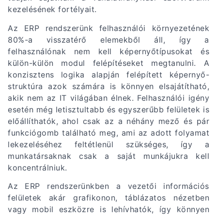
kezelésének fortélyait.
Az ERP rendszerünk felhasználói környezetének
80%-a visszatérő elemekből áll, így a
felhasználónak nem kell képernyőtípusokat és
külön-külön modul felépítéseket megtanulni. A
konzisztens logika alapján felépített képernyő-
struktúra azok számára is könnyen elsajátítható,
akik nem az IT világában élnek. Felhasználói igény
esetén még letisztultabb és egyszerűbb felületek is
előállíthatók, ahol csak az a néhány mező és pár
funkciógomb található meg, ami az adott folyamat
lekezeléséhez feltétlenül szükséges, így a
munkatársaknak csak a saját munkájukra kell
koncentrálniuk.
Az ERP rendszerünkben a vezetői információs
felületek akár grafikonon, táblázatos nézetben
vagy mobil eszközre is lehívhatók, így könnyen