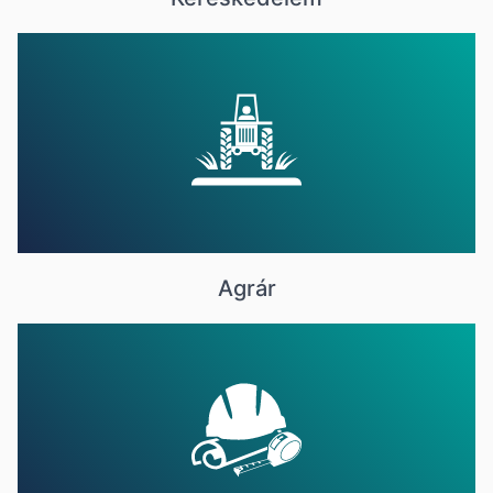
Agrár