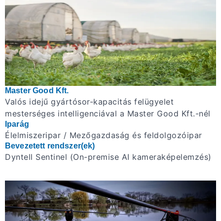
Master Good Kft.
Valós idejű gyártósor-kapacitás felügyelet
mesterséges intelligenciával a Master Good Kft.-nél
Iparág
Élelmiszeripar / Mezőgazdaság és feldolgozóipar
Bevezetett rendszer(ek)
Dyntell Sentinel (On-premise AI kameraképelemzés)