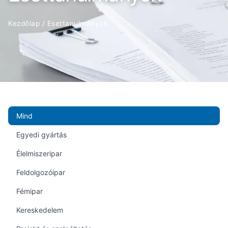
Kezdőlap
/
Esettanulmányok
Mind
Egyedi gyártás
Élelmiszeripar
Feldolgozóipar
Fémipar
Kereskedelem