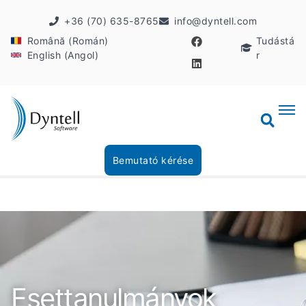
+36 (70) 635-8765
info@dyntell.com
Română (Román)
Tudástá
English (Angol)
r
Bemutató kérése
Esettanulmányok