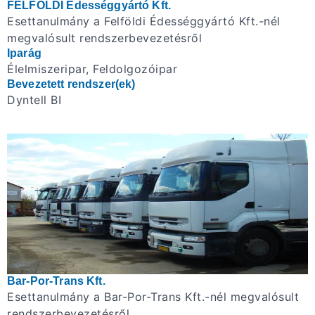
FELFÖLDI Édességgyártó Kft.
Esettanulmány a Felföldi Édességgyártó Kft.-nél
megvalósult rendszerbevezetésről
Iparág
Élelmiszeripar, Feldolgozóipar
Bevezetett rendszer(ek)
Dyntell BI
Bar-Por-Trans Kft.
Esettanulmány a Bar-Por-Trans Kft.-nél megvalósult
rendszerbevezetésről