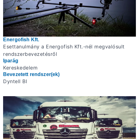
Energofish Kft.
Esettanulmány a Energofish Kft.-nél megvalósult
rendszerbevezetésről
Iparág
Kereskedelem
Bevezetett rendszer(ek)
Dyntell BI