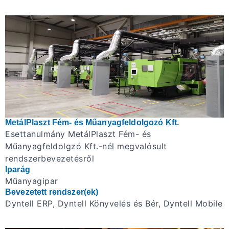
MetálPlaszt Fém- és Műanyagfeldolgozó Kft.
Esettanulmány MetálPlaszt Fém- és
Műanyagfeldolgzó Kft.-nél megvalósult
rendszerbevezetésről
Iparág
Műanyagipar
Bevezetett rendszer(ek)
Dyntell ERP, Dyntell Könyvelés és Bér, Dyntell Mobile