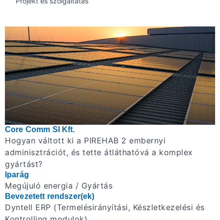
Projekt és szolgáltatás
Core Comm SI Kft.
Hogyan váltott ki a PIREHAB 2 embernyi
adminisztrációt, és tette átláthatóvá a komplex
gyártást?
Iparág
Megújuló energia / Gyártás
Bevezetett rendszer(ek)
Dyntell ERP (Termelésirányítási, Készletkezelési és
Kontrolling modulok)