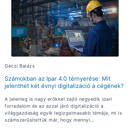
Géczi Balázs
Számokban az Ipar 4.0 térnyerése: Mit
jelenthet két évnyi digitalizáció a cégének?
A jelenleg is nagy erőkkel zajló negyedik ipari
forradalom és az azzal járó digitalizáció a
világgazdaság egyik legizgalmasabb témája, mi is
számszerűsítettük már, hogy mennyi...