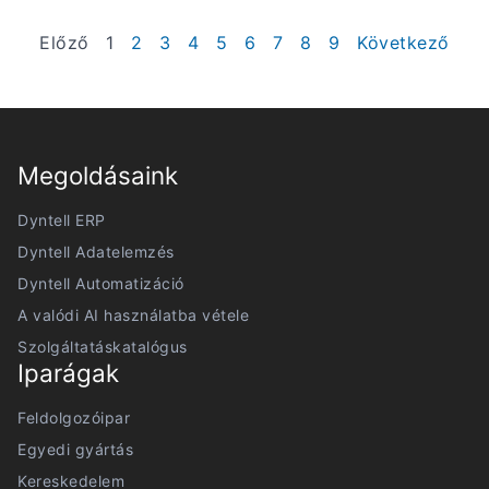
Előző
1
2
3
4
5
6
7
8
9
Következő
Megoldásaink
Dyntell ERP
Dyntell Adatelemzés
Dyntell Automatizáció
A valódi AI használatba vétele
Szolgáltatáskatalógus
Iparágak
Feldolgozóipar
Egyedi gyártás
Kereskedelem