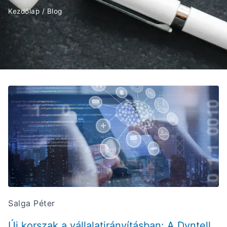
Kezdőlap
/
Blog
Salga Péter
Új korszak a vállalatirányításban: A Dyntell