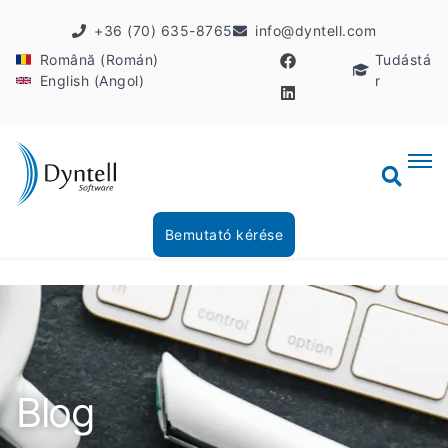
+36 (70) 635-8765
info@dyntell.com
Română (Román)
Tudástá
English (Angol)
r
Bemutató kérése
Blog