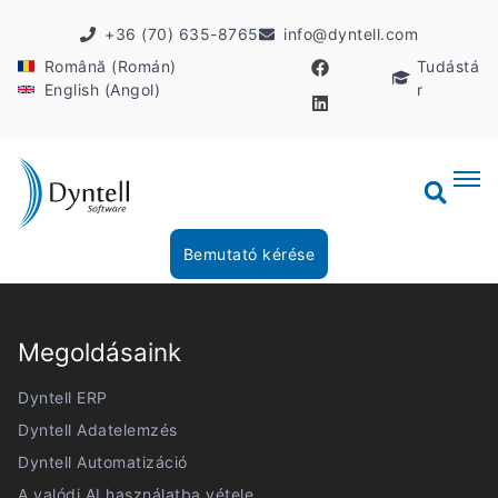
+36 (70) 635-8765
info@dyntell.com
Română (Román)
Tudástá
English (Angol)
r
Bemutató kérése
Megoldásaink
Dyntell ERP
Dyntell Adatelemzés
Dyntell Automatizáció
A valódi AI használatba vétele