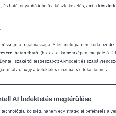
ak, és hatékonyabbá tehető a készletkezelés, ami a
készlet
k
erőssége a rugalmassága. A technológia nem korlátozódik e
résére betanítható
(ha az a kameraképen megfelelő felbon
Dyntell szakértői testreszabott AI-modellt és szabályrendsz
 garantálva, hogy a befektetés maximális értéket termel.
tell AI befektetés megtérülése
technológiai költség, hanem egy stratégiai befektetés a 