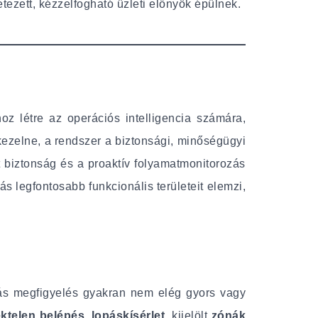
tezett, kézzelfogható üzleti előnyök épülnek.
hoz létre az operációs intelligencia számára,
 kezelne, a rendszer a biztonsági, minőségügyi
t biztonság és a proaktív folyamatmonitorozás
 legfontosabb funkcionális területeit elemzi,
ás megfigyelés gyakran nem elég gyors vagy
téktelen belépés, lopáskísérlet
, kijelölt
zónák