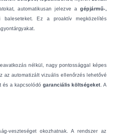
matokat, automatikusan jelezve a
gépjármű-,
 baleseteket. Ez a proaktív megközelítés
agyontárgyakat.
i beavatkozás nélkül, nagy pontossággal képes
Ez az automatizált vizuális ellenőrzés lehetővé
át és a kapcsolódó
garanciális költségeket
. A
nyság-veszteséget okozhatnak. A rendszer az