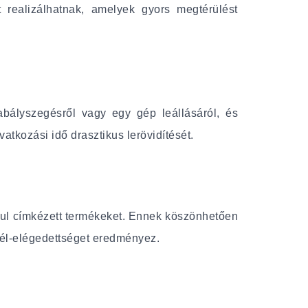
realizálhatnak, amelyek gyors megtérülést
zabályszegésről vagy egy gép leállásáról, és
atkozási idő drasztikus lerövidítését.
szul címkézett termékeket. Ennek köszönhetően
él-elégedettséget eredményez.