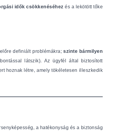
forgási idők csökkenéséhez
és a lekötött tőke
lőre definiált problémákra;
szinte bármilyen
tással látszik). Az ügyfél által biztosított
ert hoznak létre, amely tökéletesen illeszkedik
versenyképesség, a hatékonyság és a biztonság