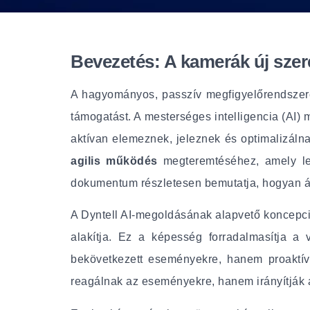
Bevezetés: A kamerák új szer
A hagyományos, passzív megfigyelőrendszerek
támogatást. A mesterséges intelligencia (AI
aktívan elemeznek, jeleznek és optimalizáln
agilis működés
megteremtéséhez, amely leh
dokumentum részletesen bemutatja, hogyan áll
A Dyntell AI-megoldásának alapvető koncepciój
alakítja. Ez a képesség forradalmasítja a
bekövetkezett eseményekre, hanem proaktíva
reagálnak az eseményekre, hanem irányítják 