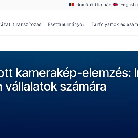
Română (Román)
English 
yázati finanszírozás
Esettanulmányok
Tanfolyamok és ese
ott kamerakép-elemzés: I
vállalatok számára