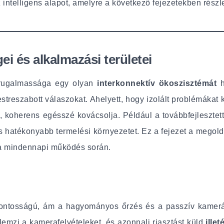
ntelligens alapot, amelyre a következő fejezetekben részle
i és alkalmazási területei
s rugalmassága egy olyan
interkonnektív ökoszisztémát
estreszabott válaszokat. Ahelyett, hogy izolált problémákat
n, koherens egésszé kovácsolja. Például a továbbfejlesztet
hatékonyabb termelési környezetet. Ez a fejezet a megoldás
 a mindennapi működés során.
ő fontosságú, ám a hagyományos őrzés és a passzív kamer
lemzi a kamerafelvételeket, és azonnali riasztást küld
ille