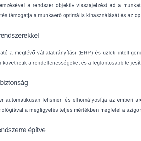
mzésével a rendszer objektív visszajelzést ad a munkate
tés támogatja a munkaerő optimális kihasználását és az ope
rendszerekkel
 a meglévő vállalatirányítási (ERP) és üzleti intelligenc
n követhetik a rendellenességeket és a legfontosabb teljes
biztonság
r automatikusan felismeri és elhomályosítja az emberi ar
hnológiával a megfigyelés teljes mértékben megfelel a szigo
ndszerre építve