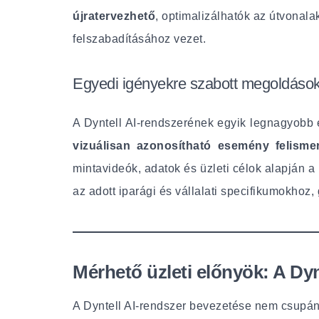
újratervezhető
, optimalizálhatók az útvonal
felszabadításához vezet.
Egyedi igényekre szabott megoldáso
A Dyntell AI-rendszerének egyik legnagyobb 
vizuálisan azonosítható esemény felisme
mintavideók, adatok és üzleti célok alapján a 
az adott iparági és vállalati specifikumokhoz,
Mérhető üzleti előnyök: A Dyn
A Dyntell AI-rendszer bevezetése nem csupán 