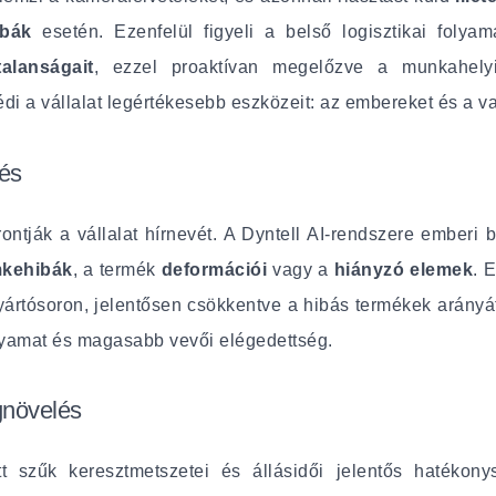
ibák
esetén. Ezenfelül figyeli a belső logisztikai folya
alanságait
, ezzel proaktívan megelőzve a munkahelyi
di a vállalat legértékesebb eszközeit: az embereket és a v
zés
ontják a vállalat hírnevét. A Dyntell AI-rendszere ember
mkehibák
, a termék
deformációi
vagy a
hiányzó elemek
. 
yártósoron, jelentősen csökkentve a hibás termékek arány
yamat és magasabb vevői elégedettség.
gnövelés
ett szűk keresztmetszetei és állásidői jelentős hatéko