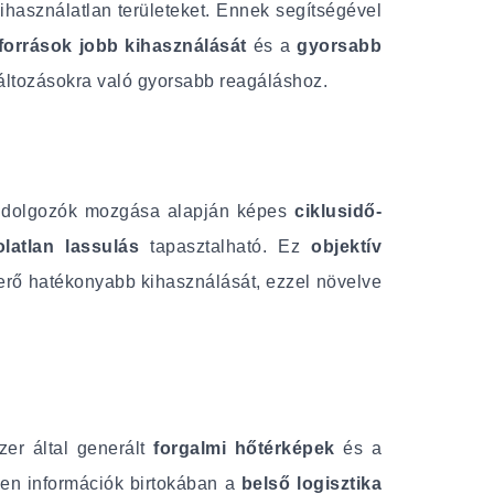
kihasználatlan területeket. Ennek segítségével
források jobb kihasználását
és a
gyorsabb
áltozásokra való gyorsabb reagáláshoz.
 a dolgozók mozgása alapján képes
ciklusidő-
olatlan lassulás
tapasztalható. Ez
objektív
aerő hatékonyabb kihasználását, ezzel növelve
zer által generált
forgalmi hőtérképek
és a
zen információk birtokában a
belső logisztika