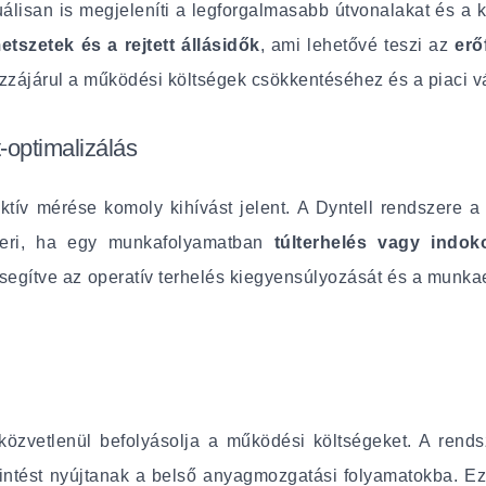
uálisan is megjeleníti a legforgalmasabb útvonalakat és a 
tszetek és a rejtett állásidők
, ami lehetővé teszi az
erő
zzájárul a működési költségek csökkentéséhez és a piaci v
optimalizálás
ektív mérése komoly kihívást jelent. A Dyntell rendszere
smeri, ha egy munkafolyamatban
túlterhelés vagy indok
, segítve az operatív terhelés kiegyensúlyozását és a munk
közvetlenül befolyásolja a működési költségeket. A rends
intést nyújtanak a belső anyagmozgatási folyamatokba. E