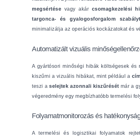
megsértése
vagy akár
csomagkezelési h
targonca- és gyalogosforgalom szabályt
minimalizálja az operációs kockázatokat és vé
Automatizált vizuális minőségellenőr
A gyártósori minőségi hibák költségesek és r
kiszűrni a vizuális hibákat, mint például a
cí
teszi a
selejtek azonnali kiszűrését
már a g
végeredmény egy megbízhatóbb termelési fol
Folyamatmonitorozás és hatékonysá
A termelési és logisztikai folyamatok rejt