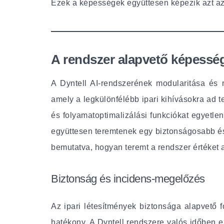
Ezek a képességek együttesen képezik azt az i
A rendszer alapvető képessége
A Dyntell AI-rendszerének modularitása é
amely a legkülönfélébb ipari kihívásokra ad t
és folyamatoptimalizálási funkciókat egyetle
együttesen teremtenek egy biztonságosabb és 
bemutatva, hogyan teremt a rendszer értéket
Biztonság és incidens-megelőzés
Az ipari létesítmények biztonsága alapvet
hatékony. A Dyntell rendszere valós időben e