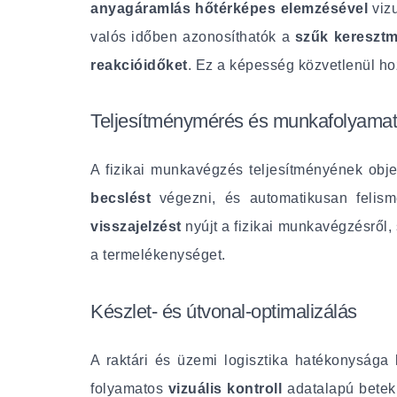
anyagáramlás hőtérképes elemzésével
viz
valós időben azonosíthatók a
szűk keresztme
reakcióidőket
. Ez a képesség közvetlenül ho
Teljesítménymérés és munkafolyamat-
A fizikai munkavégzés teljesítményének obj
becslést
végezni, és automatikusan feli
visszajelzést
nyújt a fizikai munkavégzésről
a termelékenységet.
Készlet- és útvonal-optimalizálás
A raktári és üzemi logisztika hatékonysága 
folyamatos
vizuális kontroll
adatalapú betek