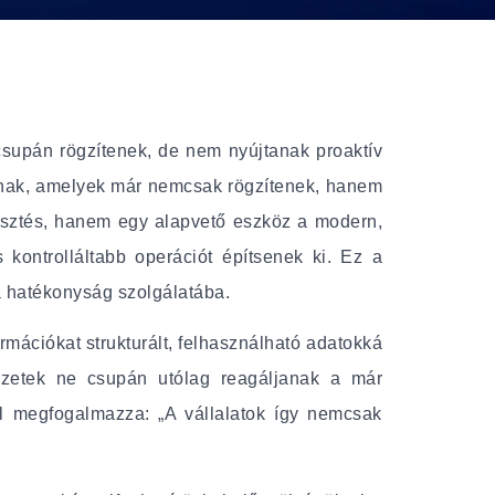
csupán rögzítenek, de nem nyújtanak proaktív
álnak, amelyek már nemcsak rögzítenek, hanem
lesztés, hanem egy alapvető eszköz a modern,
ontrolláltabb operációt építsenek ki. Ez a
a hatékonyság szolgálatába.
rmációkat strukturált, felhasználható adatokká
vezetek ne csupán utólag reagáljanak a már
ll megfogalmazza: „A vállalatok így nemcsak