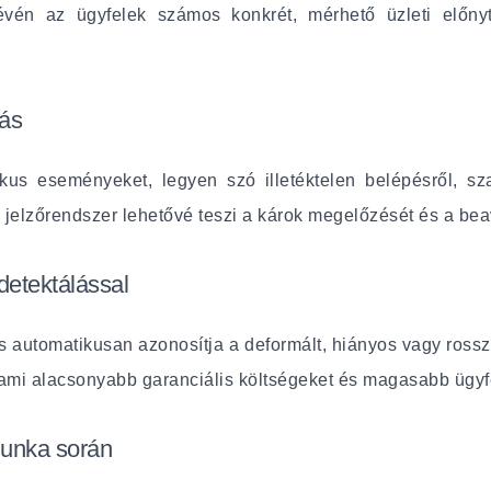
vén az ügyfelek számos konkrét, mérhető üzleti előnyt 
lás
ikus eseményeket, legyen szó illetéktelen belépésről, s
ív jelzőrendszer lehetővé teszi a károk megelőzését és a beav
detektálással
álás automatikusan azonosítja a deformált, hiányos vagy ros
ami alacsonyabb garanciális költségeket és magasabb ügyf
munka során