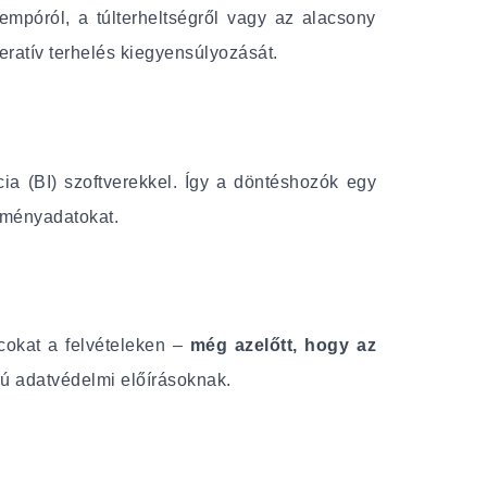
mpóról, a túlterheltségről vagy az alacsony
ratív terhelés kiegyensúlyozását.
ia (BI) szoftverekkel. Így a döntéshozók egy
ítményadatokat.
cokat a felvételeken –
még azelőtt, hogy az
rú adatvédelmi előírásoknak.