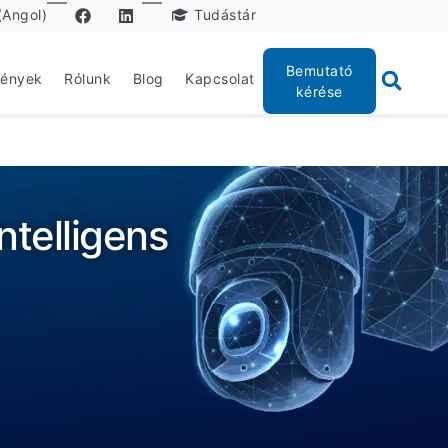
(Angol)
Tudástár
Bemutató
mények
Rólunk
Blog
Kapcsolat
kérése
ntelligens