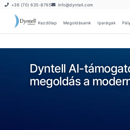
+36 (70) 635-8765
info@dyntell.com
Kezdőlap
Megoldásaink
Iparágak
Pál
Dyntell AI-támogat
megoldás a modern 