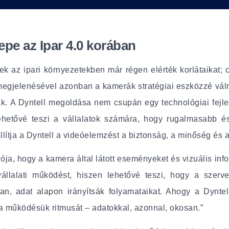
epe az Ipar 4.0 korában
 az ipari környezetekben már régen elérték korlátaikat; 
) megjelenésével azonban a kamerák stratégiai eszközzé v
ak. A Dyntell megoldása nem csupán egy technológiai fej
etővé teszi a vállalatok számára, hogy rugalmasabb és k
ítja a Dyntell a videóelemzést a biztonság, a minőség és 
a, hogy a kamera által látott eseményeket és vizuális info
 vállalati működést, hiszen lehetővé teszi, hogy a szer
n, adat alapon irányítsák folyamataikat. Ahogy a Dynte
a működésük ritmusát – adatokkal, azonnal, okosan.”