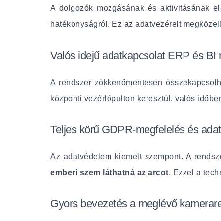
A dolgozók mozgásának és aktivitásának ele
hatékonyságról. Ez az adatvezérelt megközelí
Valós idejű adatkapcsolat ERP és BI 
A rendszer zökkenőmentesen összekapcsolható
központi vezérlőpulton keresztül, valós időbe
Teljes körű GDPR-megfelelés és adat
Az adatvédelem kiemelt szempont. A rendsze
emberi szem láthatná az arcot
. Ezzel a tec
Gyors bevezetés a meglévő kamerare