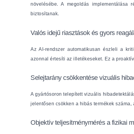
növelésébe. A megoldás implementálása ré
biztosítanak.
Valós idejű riasztások és gyors reagá
Az AI-rendszer automatikusan észleli a krit
azonnal értesíti az illetékeseket. Ez a proakt
Selejtarány csökkentése vizuális hiba
A gyártósoron telepített vizuális hibadetekt
jelentősen csökken a hibás termékek száma, 
Objektív teljesítménymérés a fizikai 