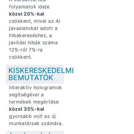
folyamatok ideje
közel 20%-kal
csökkent, mivel az AI
javaslatokat adott a
hibakereséshez, a
javítási hibák száma
12%-ról 7%-ra
csökkent.
KISKERESKEDELMI
BEMUTATÓK
Interaktív hologramok
segítségével a
termékek megértése
közel 35%-kal
gyorsabb volt az új
munkatársak számára.