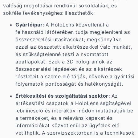
valóság megoldásai rendkívül sokoldalúak, és
sokféle tevékenységhez illeszthetők:
Gyártóipar:
A HoloLens közvetlenül a
felhasználó látóterében tudja megjeleníteni az
összeszerelési utasításokat, megkönnyítve
ezzel az összetett alkatrészekkel való munkát,
és szükségtelenné teszi a nyomtatott
adatlapokat. Ezek a 3D hologramok az
összeszerelési lépéseket és az alkatrészek
részleteit a szeme elé tárják, növelve a gyártási
folyamatok pontosságát és hatékonyságát.
Értékesítési és szolgáltatási szektor:
Az
értékesítési csapatok a HoloLens segítségével
lebilincselő és interaktív módon mutathatják be
a termékeket, és a releváns képeket és
információkat közvetlenül az ügyfelek elé
vetíthetik. A szervizszektorban is a technikusok