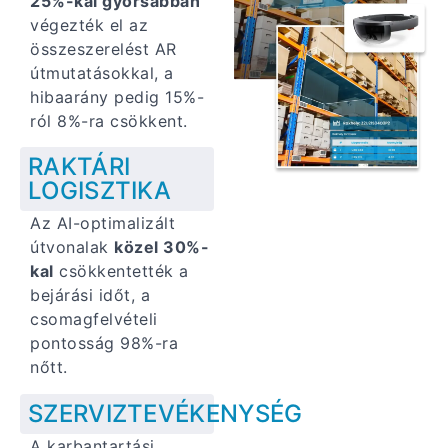
25%-kal gyorsabban
végezték el az
összeszerelést AR
útmutatásokkal, a
hibaarány pedig 15%-
ról 8%-ra csökkent.
RAKTÁRI
LOGISZTIKA
Az AI-optimalizált
útvonalak
közel 30%-
kal
csökkentették a
bejárási időt, a
csomagfelvételi
pontosság 98%-ra
nőtt.
SZERVIZTEVÉKENYSÉG
A karbantartási