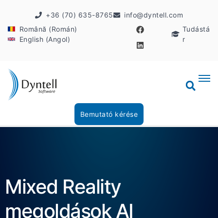
+36 (70) 635-8765
info@dyntell.com
Română (Román)
Tudástá
English (Angol)
r
Bemutató kérése
Mixed Reality
megoldások AI