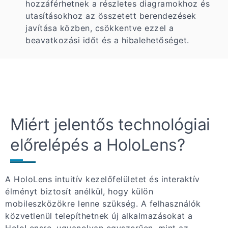
hozzáférhetnek a részletes diagramokhoz és
utasításokhoz az összetett berendezések
javítása közben, csökkentve ezzel a
beavatkozási időt és a hibalehetőséget.
Miért jelentős technológiai
előrelépés a HoloLens?
A HoloLens intuitív kezelőfelületet és interaktív
élményt biztosít anélkül, hogy külön
mobileszközökre lenne szükség. A felhasználók
közvetlenül telepíthetnek új alkalmazásokat a
HoloLensre, ugyanolyan egyszerűen, mint az