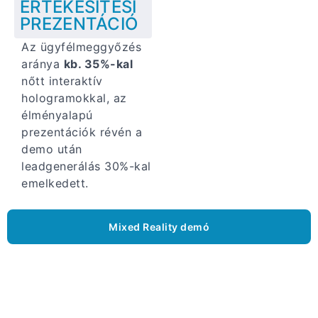
ÉRTÉKESÍTÉSI
PREZENTÁCIÓ
Az ügyfélmeggyőzés
aránya
kb. 35%-kal
nőtt interaktív
hologramokkal, az
élményalapú
prezentációk révén a
demo után
leadgenerálás 30%-kal
emelkedett.
Mixed Reality demó