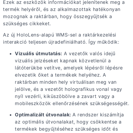
Ezek az eszközök információkat jelenítenek meg a
termék helyéről, és az alkalmazottak hatékonyan
mozognak a raktárban, hogy összegyűjtsék a
szükséges cikkeket.
Az új HoloLens-alapú WMS-sel a raktárkezelési
interakció teljesen újradefiniálható. Így működik:
Vizuális útmutatás:
A vezetők valós idejű
vizuális jelzéseket kapnak közvetlenül a
látóterükbe vetítve, amelyek lépésről lépésre
elvezetik őket a termékek helyéhez. A
raktárban minden hely virtuálisan meg van
jelölve, és a vezetőt holografikus vonal vagy
nyíl vezérli, kiküszöbölve a zavart vagy a
mobileszközök ellenőrzésének szükségességét.
Optimalizált útvonalak:
A rendszer kiszámítja
az optimális útvonalakat, hogy csökkentse a
termékek begyűjtéséhez szükséges időt és