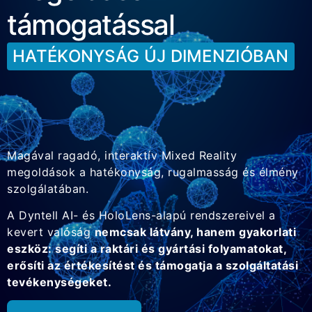
támogatással
HATÉKONYSÁG ÚJ DIMENZIÓBAN
Magával ragadó, interaktív Mixed Reality
megoldások a hatékonyság, rugalmasság és élmény
szolgálatában.
A Dyntell AI- és HoloLens-alapú rendszereivel a
kevert valóság
nemcsak látvány, hanem gyakorlati
eszköz: segíti a raktári és gyártási folyamatokat,
erősíti az értékesítést és támogatja a szolgáltatási
tevékenységeket.