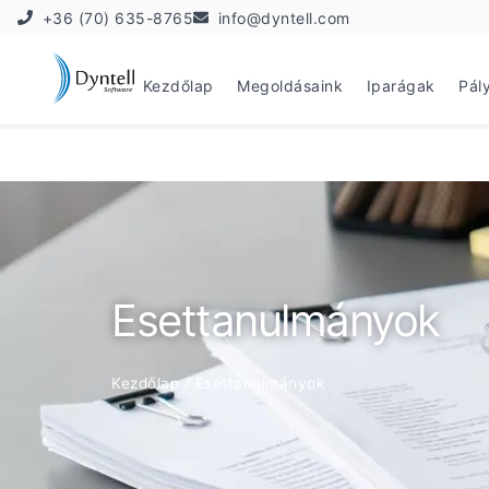
+36 (70) 635-8765
info@dyntell.com
Kezdőlap
Megoldásaink
Iparágak
Pál
Esettanulmányok
Kezdőlap
/
Esettanulmányok