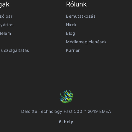
gak
Rólunk
zóipar
Bemutatkozás
yártás
Hírek
delem
Blog
Médiamegjelenések
és szolgáltatás
Karrier
Deloitte Technology Fast 500 ™ 2019 EMEA
6. hely