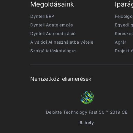
Megoldásaink
Ipará
Dyntell ERP
Feldolgo
Dyntell Adatelemzés
Egyedi g
Dyntell Automatizáció
Kereske
A valódi AI használatba vétele
Agrár
Szolgáltatáskatalógus
Projekt 
Nemzetközi elismerések
Deloitte Technology Fast 50 ™ 2019 CE
6. hely