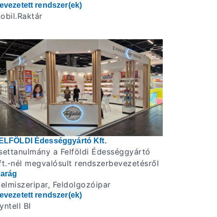
evezetett rendszer(ek)
obil.Raktár
ELFÖLDI Édességgyártó Kft.
settanulmány a Felföldi Édességgyártó
ft.-nél megvalósult rendszerbevezetésről
parág
lelmiszeripar, Feldolgozóipar
evezetett rendszer(ek)
yntell BI