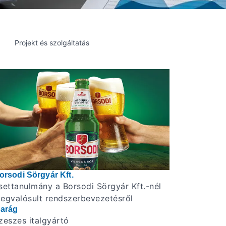
Projekt és szolgáltatás
orsodi Sörgyár Kft.
settanulmány a Borsodi Sörgyár Kft.-nél
egvalósult rendszerbevezetésről
parág
zeszes italgyártó