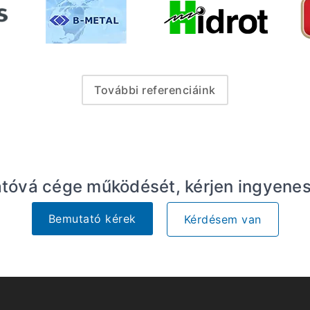
További referenciáink
atóvá cége működését, kérjen ingyenes 
Bemutató kérek
Kérdésem van