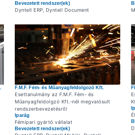
Bevezetett rendszer(ek)
B
Dyntell ERP, Dyntell Document
M
.
F.M.F. Fém- és Műanyagfeldolgozó Kft.
F
Esettanulmány az F.M.F. Fém- és
E
Műanyagfeldolgzó Kft.-nél megvalósult
K
I
rendszerbevezetésről
É
Iparág
B
Fémipari gyártó vállalat
D
Bevezetett rendszer(ek)