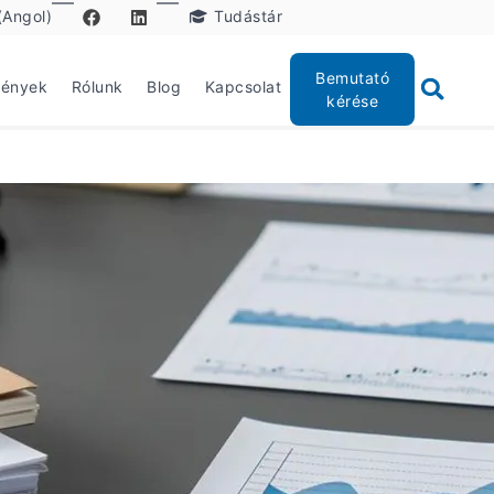
(Angol)
Tudástár
Bemutató
mények
Rólunk
Blog
Kapcsolat
kérése