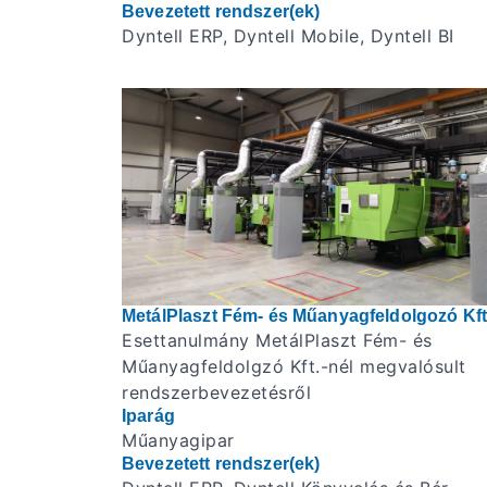
Bevezetett rendszer(ek)
Dyntell ERP, Dyntell Mobile, Dyntell BI
MetálPlaszt Fém- és Műanyagfeldolgozó Kft
Esettanulmány MetálPlaszt Fém- és
Műanyagfeldolgzó Kft.-nél megvalósult
rendszerbevezetésről
Iparág
Műanyagipar
Bevezetett rendszer(ek)