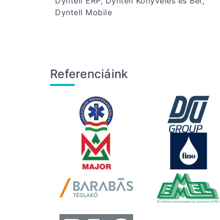
Dyntell ERP, Dyntell Könyvelés és Bér,
Dyntell Mobile
Referenciáink