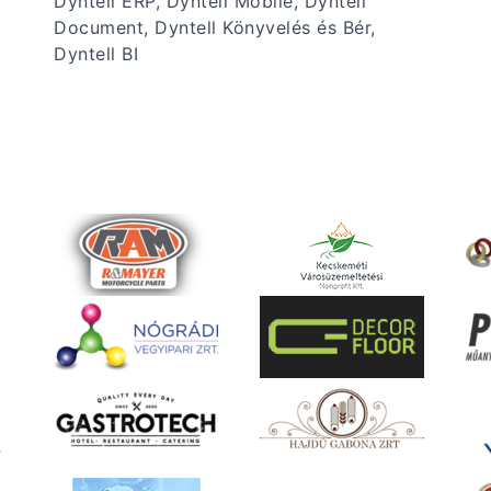
Dyntell ERP, Dyntell Mobile, Dyntell
Document, Dyntell Könyvelés és Bér,
Dyntell BI