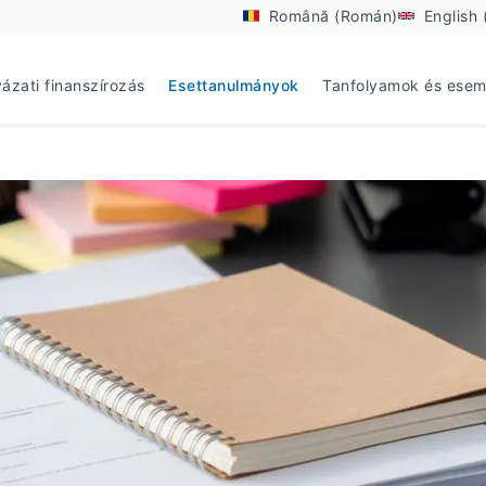
Română (Román)
English 
yázati finanszírozás
Esettanulmányok
Tanfolyamok és ese