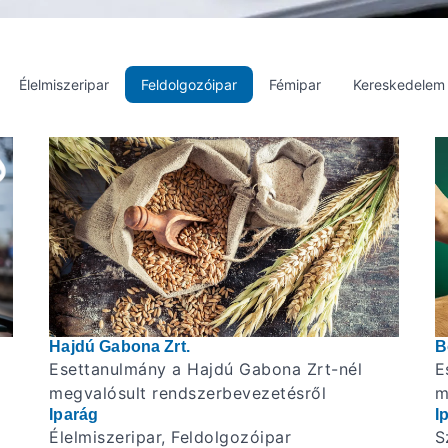
Élelmiszeripar
Feldolgozóipar
Fémipar
Kereskedelem
Hajdú Gabona Zrt.
B
Esettanulmány a Hajdú Gabona Zrt-nél
E
megvalósult rendszerbevezetésről
m
Iparág
I
Élelmiszeripar, Feldolgozóipar
S