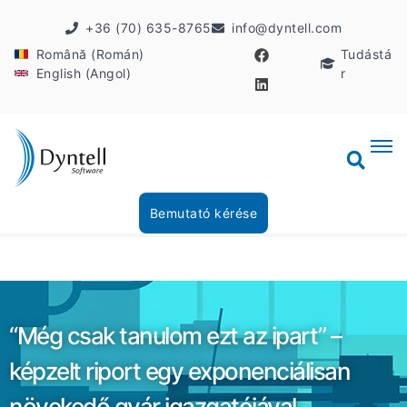
+36 (70) 635-8765
info@dyntell.com
Română (Román)
Tudástá
English (Angol)
r
Bemutató kérése
“Még csak tanulom ezt az ipart” –
képzelt riport egy exponenciálisan
növekedő gyár igazgatójával