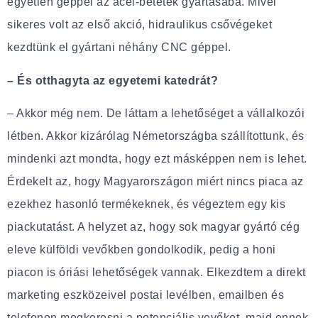
egyetlen géppel az acél-betétek gyártásába. Mivel
sikeres volt az első akció, hidraulikus csővégeket
kezdtünk el gyártani néhány CNC géppel.
– És otthagyta az egyetemi katedrát?
– Akkor még nem. De láttam a lehetőséget a vállalkozói
létben. Akkor kizárólag Németországba szállítottunk, és
mindenki azt mondta, hogy ezt másképpen nem is lehet.
Érdekelt az, hogy Magyarországon miért nincs piaca az
ezekhez hasonló termékeknek, és végeztem egy kis
piackutatást. A helyzet az, hogy sok magyar gyártó cég
eleve külföldi vevőkben gondolkodik, pedig a honi
piacon is óriási lehetőségek vannak. Elkezdtem a direkt
marketing eszközeivel postai levélben, emailben és
telefonon megkeresni a potenciális vevőket, majd ennek