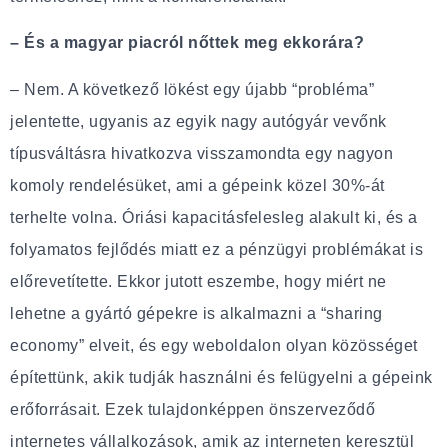
– És a magyar piacról nőttek meg ekkorára?
– Nem. A következő lökést egy újabb “probléma”
jelentette, ugyanis az egyik nagy autógyár vevőnk
típusváltásra hivatkozva visszamondta egy nagyon
komoly rendelésüket, ami a gépeink közel 30%-át
terhelte volna. Óriási kapacitásfelesleg alakult ki, és a
folyamatos fejlődés miatt ez a pénzügyi problémákat is
előrevetítette. Ekkor jutott eszembe, hogy miért ne
lehetne a gyártó gépekre is alkalmazni a “sharing
economy” elveit, és egy weboldalon olyan közösséget
építettünk, akik tudják használni és felügyelni a gépeink
erőforrásait. Ezek tulajdonképpen önszerveződő
internetes vállalkozások, amik az interneten keresztül