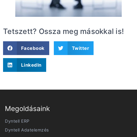
Tetszett? Ossza meg másokkal is!
Facebook
Twitter
LinkedIn
Megoldásaink
Dyntell ERP
Dyntell Adatelemzés