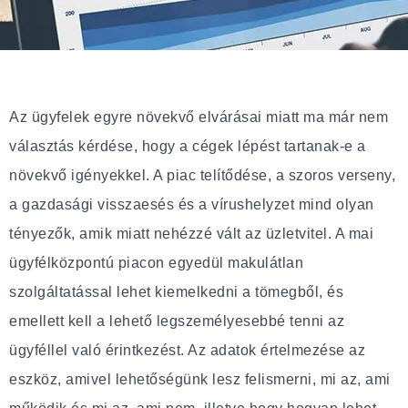
Az ügyfelek egyre növekvő elvárásai miatt ma már nem
választás kérdése, hogy a cégek lépést tartanak-e a
növekvő igényekkel. A piac telítődése, a szoros verseny,
a gazdasági visszaesés és a vírushelyzet mind olyan
tényezők, amik miatt nehézzé vált az üzletvitel. A mai
ügyfélközpontú piacon egyedül makulátlan
szolgáltatással lehet kiemelkedni a tömegből, és
emellett kell a lehető legszemélyesebbé tenni az
ügyféllel való érintkezést. Az adatok értelmezése az
eszköz, amivel lehetőségünk lesz felismerni, mi az, ami