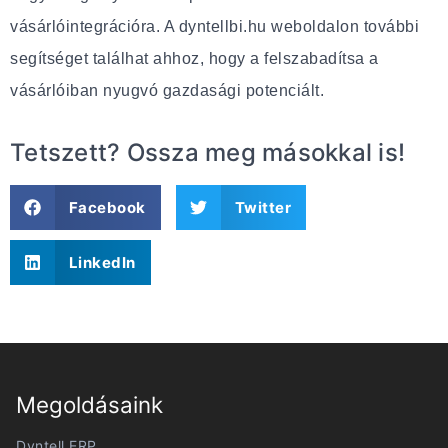
vásárlóintegrációra. A dyntellbi.hu weboldalon további
segítséget találhat ahhoz, hogy a felszabadítsa a
vásárlóiban nyugvó gazdasági potenciált.
Tetszett? Ossza meg másokkal is!
Facebook
Twitter
LinkedIn
Megoldásaink
Dyntell ERP