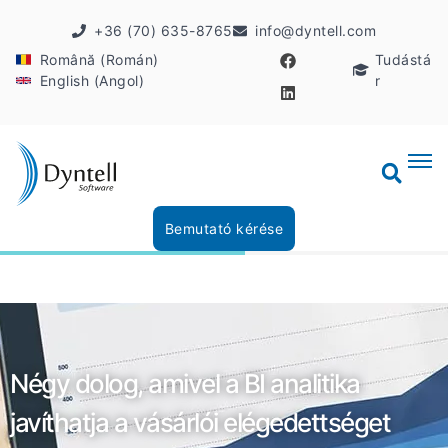
+36 (70) 635-8765
info@dyntell.com
Română (Román)
Tudástá
English (Angol)
r
Bemutató kérése
Négy dolog, amivel a BI analitika
javíthatja a vásárlói elégedettséget