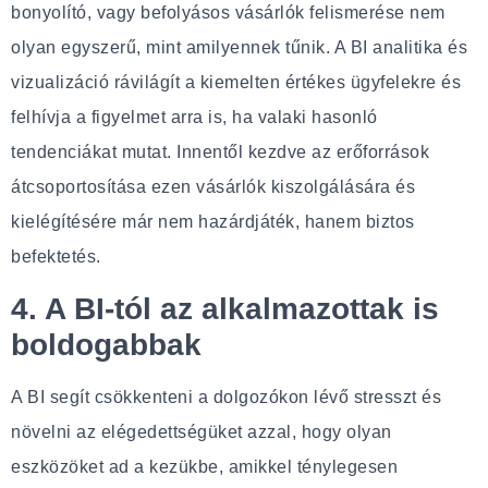
bonyolító, vagy befolyásos vásárlók felismerése nem
olyan egyszerű, mint amilyennek tűnik. A BI analitika és
vizualizáció rávilágít a kiemelten értékes ügyfelekre és
felhívja a figyelmet arra is, ha valaki hasonló
tendenciákat mutat. Innentől kezdve az erőforrások
átcsoportosítása ezen vásárlók kiszolgálására és
kielégítésére már nem hazárdjáték, hanem biztos
befektetés.
4. A BI-tól az alkalmazottak is
boldogabbak
A BI segít csökkenteni a dolgozókon lévő stresszt és
növelni az elégedettségüket azzal, hogy olyan
eszközöket ad a kezükbe, amikkel ténylegesen