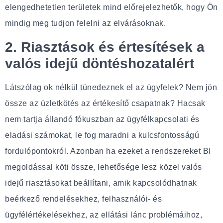
elengedhetetlen területek mind előrejelezhetők, hogy Ön
mindig meg tudjon felelni az elvárásoknak.
2. Riasztások és értesítések a
valós idejű döntéshozatalért
Látszólag ok nélkül tünedeznek el az ügyfelek? Nem jön
össze az üzletkötés az értékesítő csapatnak? Hacsak
nem tartja állandó fókuszban az ügyfélkapcsolati és
eladási számokat, le fog maradni a kulcsfontosságú
fordulópontokról. Azonban ha ezeket a rendszereket BI
megoldással köti össze, lehetősége lesz közel valós
idejű riasztásokat beállítani, amik kapcsolódhatnak
beérkező rendelésekhez, felhasználói- és
ügyfélértékelésekhez, az ellátási lánc problémáihoz,