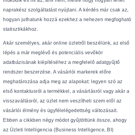
működik és mi az, ami nem, illetve hogy hogyan lehet
naprakész szolgáltatást nyújtani. A kérdés már csak az,
hogyan juthatunk hozzá ezekhez a nehezen megfogható
statisztikákhoz.
Akár személyes, akár online üzletről beszélünk, az első
lépés a már meglévő és potenciális vevőkör
adatbázisának kiépítéséhez a megfelelő adatgyűjtő
rendszer beszerzése. A vásárlói markerek előre
meghatározása adja meg az alapokat: legyen szó az
első kontaktusról a termékkel, a vásárlásról vagy akár a
visszaváltásról, az üzlet nem veszítheti szem elől az
vásárlói élmény és ügyfélelégedettség változásait.
Ebben a cikkben négy módot gyűjtöttünk össze, ahogy
az Üzleti Intelligencia (Business Intelligence, BI)