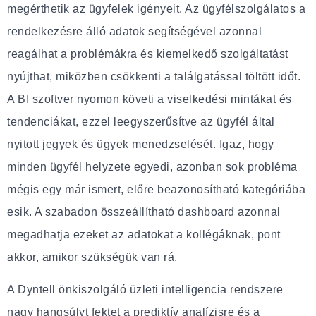
megérthetik az ügyfelek igényeit. Az ügyfélszolgálatos a
rendelkezésre álló adatok segítségével azonnal
reagálhat a problémákra és kiemelkedő szolgáltatást
nyújthat, miközben csökkenti a találgatással töltött időt.
A BI szoftver nyomon követi a viselkedési mintákat és
tendenciákat, ezzel leegyszerűsítve az ügyfél által
nyitott jegyek és ügyek menedzselését. Igaz, hogy
minden ügyfél helyzete egyedi, azonban sok probléma
mégis egy már ismert, előre beazonosítható kategóriába
esik. A szabadon összeállítható dashboard azonnal
megadhatja ezeket az adatokat a kollégáknak, pont
akkor, amikor szükségük van rá.
A Dyntell önkiszolgáló üzleti intelligencia rendszere
nagy hangsúlyt fektet a prediktív analízisre és a