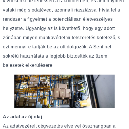
kívül senki ne lehessen a rakodótérben, és amennyiben
valaki mégis odatéved, azonnali riasztással hívja fel a
rendszer a figyelmet a potenciálisan életveszélyes
helyzetre. Ugyanígy az is követhető, hogy egy adott
zónában milyen munkavédelmi felszerelés kötelező, s
ezt mennyire tartják be az ott dolgozók. A Sentinel
sokrétű használata a legjobb biztosíték az üzemi
balesetek elkerülésére.
Az adat az új olaj
Az adatvezérelt cégvezetés elveivel összhangban a