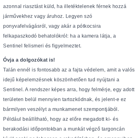
azonnal riasztást küld, ha illetéktelenek férnek hozzá
járművekhez vagy áruhoz. Legyen szó
ponyvafelvágásról, vagy akár a pótkocsira
felkapaszkodó behatolókról: ha a kamera látja, a
Sentinel felismeri és figyelmeztet.
Óvja a dolgozókat is!
Talán ennél is fontosabb az a fajta védelem, amit a valós
idejű képelemzésnek köszönhetően tud nyújtani a
Sentinel. A rendszer képes arra, hogy felmérje, egy adott
területen belül mennyien tartozkódnak, és jelent-e ez
bármilyen veszélyt a munkamenet szempontjából.
Például beállítható, hogy az előre megadott ki- és
berakodási időpontokban a munkát végző targoncán