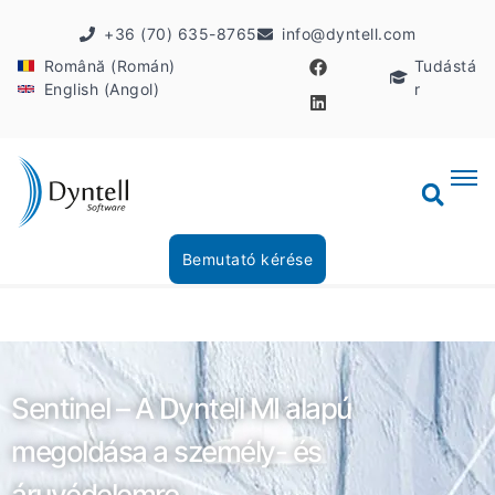
+36 (70) 635-8765
info@dyntell.com
Română (Román)
Tudástá
English (Angol)
r
Bemutató kérése
Sentinel – A Dyntell MI alapú
megoldása a személy- és
áruvédelemre