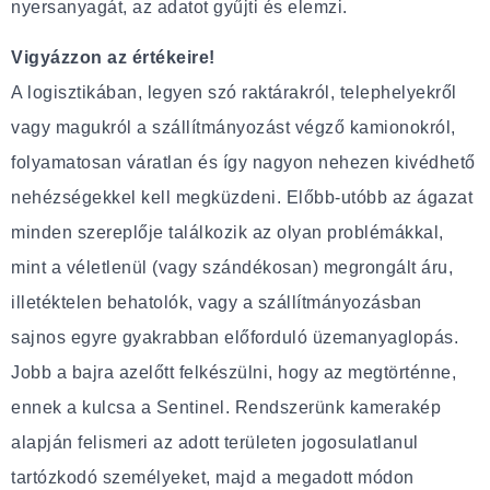
nyersanyagát, az adatot gyűjti és elemzi.
Vigyázzon az értékeire!
A logisztikában, legyen szó raktárakról, telephelyekről
vagy magukról a szállítmányozást végző kamionokról,
folyamatosan váratlan és így nagyon nehezen kivédhető
nehézségekkel kell megküzdeni. Előbb-utóbb az ágazat
minden szereplője találkozik az olyan problémákkal,
mint a véletlenül (vagy szándékosan) megrongált áru,
illetéktelen behatolók, vagy a szállítmányozásban
sajnos egyre gyakrabban előforduló üzemanyaglopás.
Jobb a bajra azelőtt felkészülni, hogy az megtörténne,
ennek a kulcsa a Sentinel. Rendszerünk kamerakép
alapján felismeri az adott területen jogosulatlanul
tartózkodó személyeket, majd a megadott módon