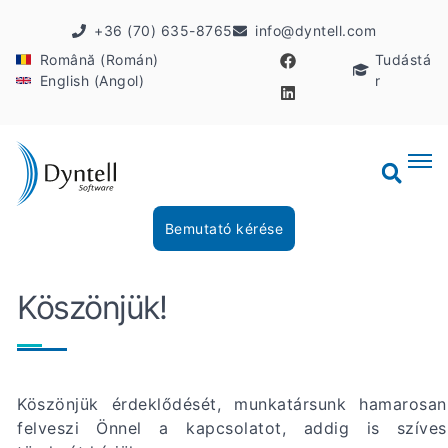
+36 (70) 635-8765
info@dyntell.com
Română (Román)
Tudástá
English (Angol)
r
Bemutató kérése
Köszönjük!
Köszönjük érdeklődését, munkatársunk hamarosan
felveszi Önnel a kapcsolatot, addig is szíves