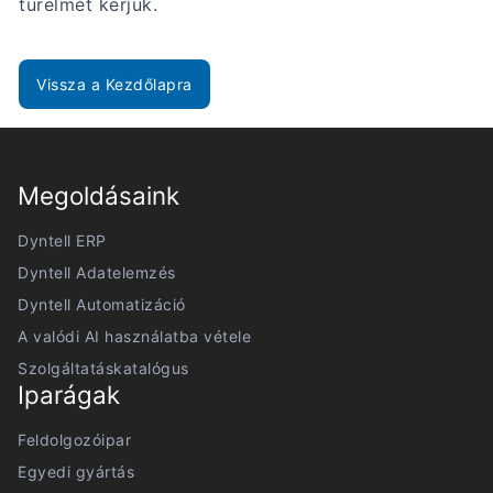
türelmét kérjük.
Vissza a Kezdőlapra
Megoldásaink
Dyntell ERP
Dyntell Adatelemzés
Dyntell Automatizáció
A valódi AI használatba vétele
Szolgáltatáskatalógus
Iparágak
Feldolgozóipar
Egyedi gyártás