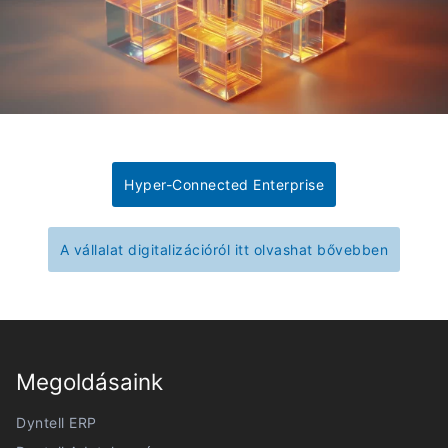
Hyper-Connected Enterprise
A vállalat digitalizációról itt olvashat bővebben
Megoldásaink
Dyntell ERP