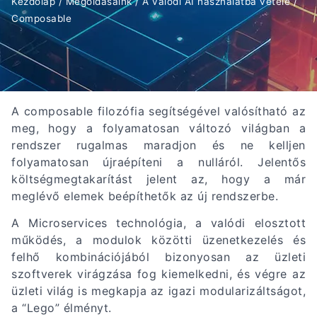
Kezdőlap
/
Megoldásaink
/
A valódi AI használatba vétele
/
Composable
A composable filozófia segítségével valósítható az
meg, hogy a folyamatosan változó világban a
rendszer rugalmas maradjon és ne kelljen
folyamatosan újraépíteni a nulláról. Jelentős
költségmegtakarítást jelent az, hogy a már
meglévő elemek beépíthetők az új rendszerbe.
A Microservices technológia, a valódi elosztott
működés, a modulok közötti üzenetkezelés és
felhő kombinációjából bizonyosan az üzleti
szoftverek virágzása fog kiemelkedni, és végre az
üzleti világ is megkapja az igazi modularizáltságot,
a “Lego” élményt.