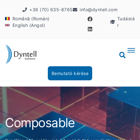
+36 (70) 635-8765
info@dyntell.com
Română (Román)
Tudástá
English (Angol)
r
Bemutató kérése
Composable