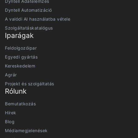
Dyntell Adatelemzés
Dyntell Automatizáció
A valódi AI használatba vétele
Szolgáltatáskatalógus
Iparágak
Feldolgozóipar
Egyedi gyártás
Kereskedelem
Agrár
Projekt és szolgáltatás
Rólunk
Bemutatkozás
Hírek
Blog
Médiamegjelenések