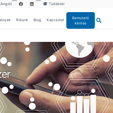
(Angol)
Tudástár
Bemutató
mények
Rólunk
Blog
Kapcsolat
kérése
zer