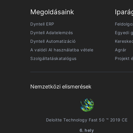
Megoldásaink
Ipará
Dyntell ERP
Feldolgo
Dyntell Adatelemzés
Egyedi g
Dyntell Automatizáció
Kereske
A valódi AI használatba vétele
Agrár
Szolgáltatáskatalógus
Projekt 
Nemzetközi elismerések
Deloitte Technology Fast 50 ™ 2019 CE
6. hely