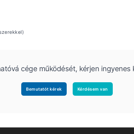
szerekkel)
hatóvá cége működését, kérjen ingyenes k
Bemutatót kérek
Kérdésem van