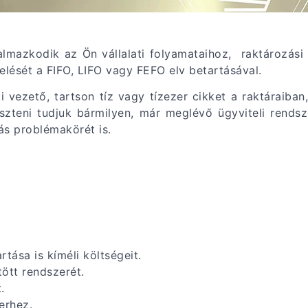
kalmazkodik az Ön vállalati folyamataihoz, raktározási
lését a FIFO, LIFO vagy FEFO elv betartásával.
 vezető, tartson tíz vagy tízezer cikket a raktáraiban,
leszteni tudjuk bármilyen, már meglévő ügyviteli rends
s problémakörét is.
tása is kíméli költségeit.
tött rendszerét.
.
erhez.