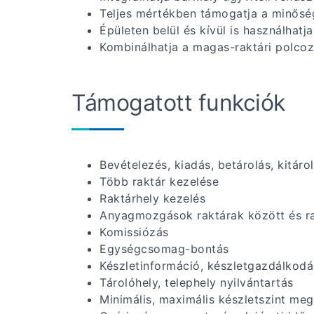
Teljes mértékben támogatja a minőség
Épületen belül és kívül is használhatja
Kombinálhatja a magas-raktári polcoz
Támogatott funkciók
Bevételezés, kiadás, betárolás, kitáro
Több raktár kezelése
Raktárhely kezelés
Anyagmozgások raktárak között és ra
Komissiózás
Egységcsomag-bontás
Készletinformáció, készletgazdálkodá
Tárolóhely, telephely nyilvántartás
Minimális, maximális készletszint me