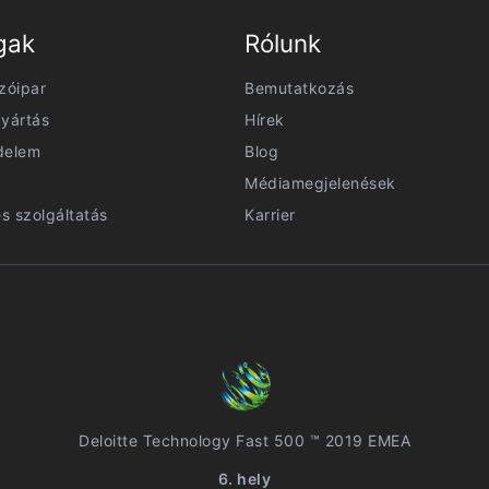
gak
Rólunk
zóipar
Bemutatkozás
yártás
Hírek
delem
Blog
Médiamegjelenések
és szolgáltatás
Karrier
Deloitte Technology Fast 500 ™ 2019 EMEA
6. hely