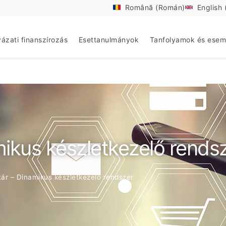
Română (Román)
English 
yázati finanszírozás
Esettanulmányok
Tanfolyamok és ese
mikus készletkezelő rends
tár – Dinamikus készletkezelő rendszer