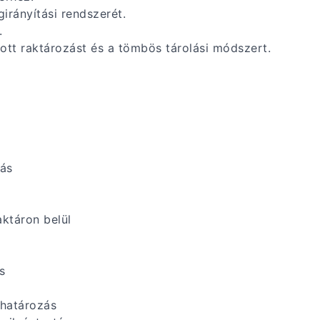
irányítási rendszerét.
.
ott raktározást és a tömbös tárolási módszert.
lás
ktáron belül
s
ghatározás