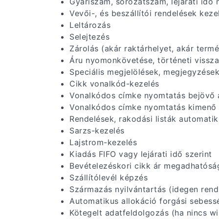
Gyáriszám, sorozatszám, lejárati idő 
Vevői-, és beszállítói rendelések keze
Leltározás
Selejtezés
Zárolás (akár raktárhelyet, akár termé
Áru nyomonkövetése, történeti vissz
Speciális megjelölések, megjegyzések
Cikk vonalkód-kezelés
Vonalkódos címke nyomtatás bejövő 
Vonalkódos címke nyomtatás kimenő
Rendelések, rakodási listák automati
Sarzs-kezelés
Lajstrom-kezelés
Kiadás FIFO vagy lejárati idő szerint
Bevételezéskori cikk ár megadhatósá
Szállítólevél képzés
Származás nyilvántartás (idegen rends
Automatikus allokáció forgási sebess
Kötegelt adatfeldolgozás (ha nincs wi