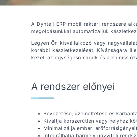
A Dyntell ERP mobil raktári rendszere al
megoldásunkkal automatizáljuk készletkeze
Legyen Ön kisvállalkozó vagy nagyvállalati
korábbi készletkezelését. Kívánságára il
kezeli az egységcsomagok és a komissiózá
A rendszer előnyei
Bevezetése, üzemeltetése és karbantar
Kiváltja korszerűtlen vagy helyhez kö
Minimalizálja emberi erőforrásigényeit
Integrálhatja bármely ügyviteli rendsz