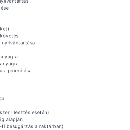
nyilvántartás
lése
ket)
akövetés
 nyilvántartása
anyagra
 anyagra
kus generálása
ga
zer illesztés esetén)
ég alapján
-fi besugárzás a raktárban)