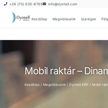
+36 (70) 635-8765
info@dyntell.com
Kezdőlap
Megoldásaink
Iparágak
Pál
Mobil raktár – Dina
Kezdőlap
/
Megoldásaink
/
Dyntell ERP
/
Mobil rak