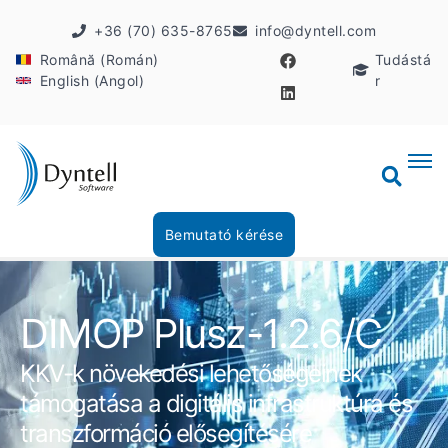
+36 (70) 635-8765
info@dyntell.com
Română (Román)
Tudástá
English (Angol)
r
Bemutató kérése
DIMOP Plusz-1.2.6/C
KKV-k növekedési lehetőségeinek
támogatása a digitális infrastruktúra és
transzformáció elősegítésére