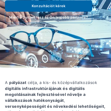
Konzultációt kérek
Miért a Dyntell lesz az Ön legjobb partnere?
A
pályázat
célja, a kis- és középvállalkozások
digitális infrastruktúrájának és digitális
megoldásainak fejlesztésével növelje a
vállalkozások hatékonyságát
,
versenyképességét és növekedési lehetőségeit,