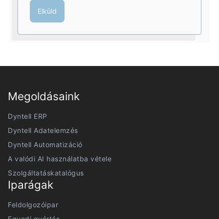
Elküld
Megoldásaink
Dyntell ERP
Dyntell Adatelemzés
Dyntell Automatizáció
A valódi AI használatba vétele
Szolgáltatáskatalógus
Iparágak
Feldolgozóipar
Egyedi gyártás