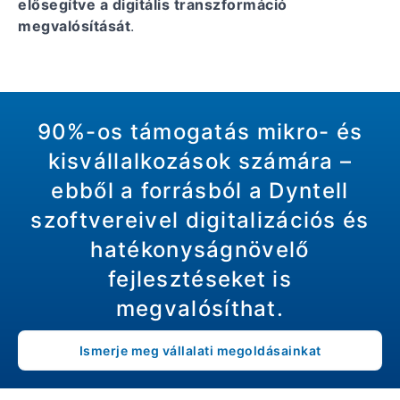
elősegítve a digitális transzformáció
megvalósítását
.
90%-os támogatás mikro- és
kisvállalkozások számára –
ebből a forrásból a Dyntell
szoftvereivel digitalizációs és
hatékonyságnövelő
fejlesztéseket is
megvalósíthat.
Ismerje meg vállalati megoldásainkat