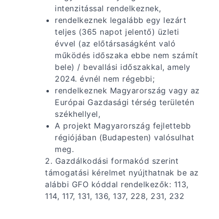
intenzitással rendelkeznek,
rendelkeznek legalább egy lezárt
teljes (365 napot jelentő) üzleti
évvel (az előtársaságként való
működés időszaka ebbe nem számít
bele) / bevallási időszakkal, amely
2024. évnél nem régebbi;
rendelkeznek Magyarország vagy az
Európai Gazdasági térség területén
székhellyel,
A projekt Magyarország fejlettebb
régiójában (Budapesten) valósulhat
meg.
2. Gazdálkodási formakód szerint
támogatási kérelmet nyújthatnak be az
alábbi GFO kóddal rendelkezők: 113,
114, 117, 131, 136, 137, 228, 231, 232