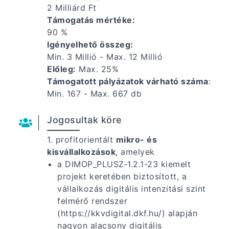
2 Milliárd Ft
Támogatás mértéke:
90 %
Igényelhető összeg:
Min. 3 Millió - Max. 12 Millió
Előleg:
Max. 25%
Támogatott pályázatok várható száma
:
Min. 167 - Max. 667 db
Jogosultak köre
1.
profitorientált
mikro- és
kisvállalkozások
, amelyek
a DIMOP_PLUSZ-1.2.1-23 kiemelt
projekt keretében biztosított, a
vállalkozás digitális intenzitási szint
felmérő rendszer
(https://kkvdigital.dkf.hu/) alapján
nagyon alacsony digitális