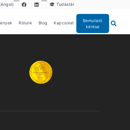
(Angol)
Tudástár
Bemutató
mények
Rólunk
Blog
Kapcsolat
kérése