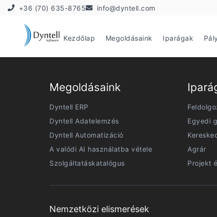
+36 (70) 635-8765
info@dyntell.com
Kezdőlap
Megoldásaink
Iparágak
Pál
Megoldásaink
Ipará
Dyntell ERP
Feldolgo
Dyntell Adatelemzés
Egyedi g
Dyntell Automatizáció
Kereske
A valódi AI használatba vétele
Agrár
Szolgáltatáskatalógus
Projekt 
Nemzetközi elismerések