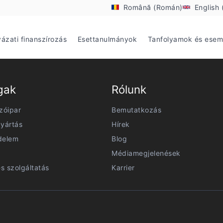
Română (Román)
English 
yázati finanszírozás
Esettanulmányok
Tanfolyamok és ese
gak
Rólunk
zóipar
Bemutatkozás
yártás
Hírek
delem
Blog
Médiamegjelenések
és szolgáltatás
Karrier