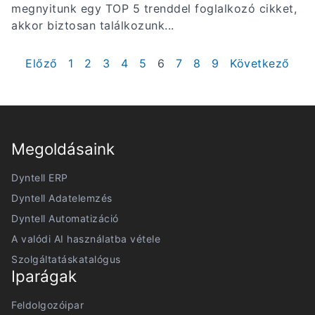
megnyitunk egy TOP 5 trenddel foglalkozó cikket,
akkor biztosan találkozunk...
Előző
1
2
3
4
5
6
7
8
9
Következő
Megoldásaink
Dyntell ERP
Dyntell Adatelemzés
Dyntell Automatizáció
A valódi AI használatba vétele
Szolgáltatáskatalógus
Iparágak
Feldolgozóipar