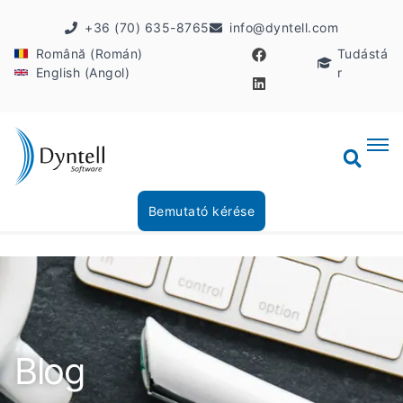
+36 (70) 635-8765
info@dyntell.com
Română (Román)
Tudástá
English (Angol)
r
Bemutató kérése
Blog