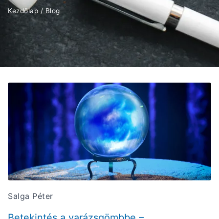
Kezdőlap
/
Blog
Salga Péter
Betekintés a varázsgömbbe –