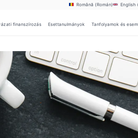
Română (Román)
English 
yázati finanszírozás
Esettanulmányok
Tanfolyamok és ese