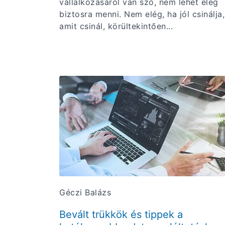
vállalkozásáról van szó, nem lehet elég
biztosra menni. Nem elég, ha jól csinálja,
amit csinál, körültekintően...
Géczi Balázs
Bevált trükkök és tippek a