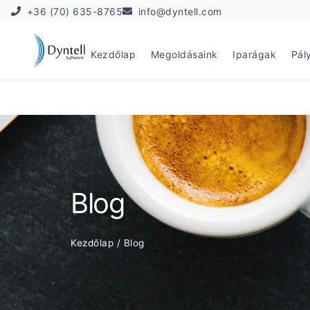
+36 (70) 635-8765
info@dyntell.com
Kezdőlap
Megoldásaink
Iparágak
Pál
Blog
Kezdőlap
/
Blog