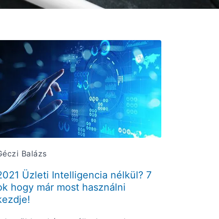
Géczi Balázs
2021 Üzleti Intelligencia nélkül? 7
ok hogy már most használni
kezdje!