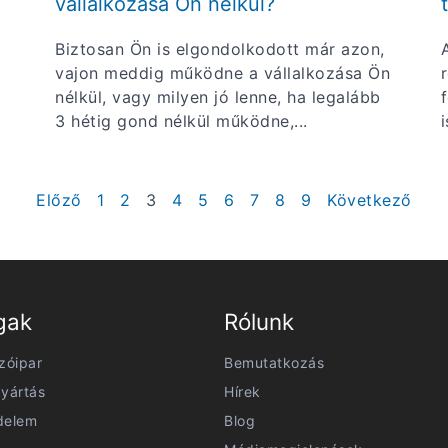
vállalkozása Ön nélkül?
Biztosan Ön is elgondolkodott már azon,
vajon meddig működne a vállalkozása Ön
nélkül, vagy milyen jó lenne, ha legalább
3 hétig gond nélkül működne,...
Előző
1
2
3
4
5
6
7
8
9
Következő
gak
Rólunk
zóipar
Bemutatkozás
yártás
Hírek
delem
Blog