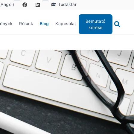
(Angol)
Tudástár
Bemutató
mények
Rólunk
Blog
Kapcsolat
kérése