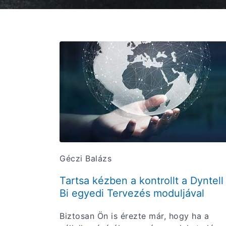
Géczi Balázs
Tartsa kézben a kontrollt a Dyntell
Bi egyedi Tervezés moduljával
Biztosan Ön is érezte már, hogy ha a