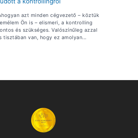
tudott a kontrollingról
Ahogyan azt minden cégvezető – köztük
remélem Ön is – elismeri, a kontrolling
fontos és szükséges. Valószínűleg azzal
is tisztában van, hogy ez amolyan...