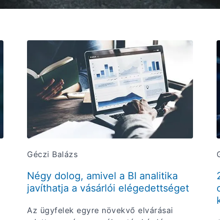
Géczi Balázs
Négy dolog, amivel a BI analitika
javíthatja a vásárlói elégedettséget
Az ügyfelek egyre növekvő elvárásai