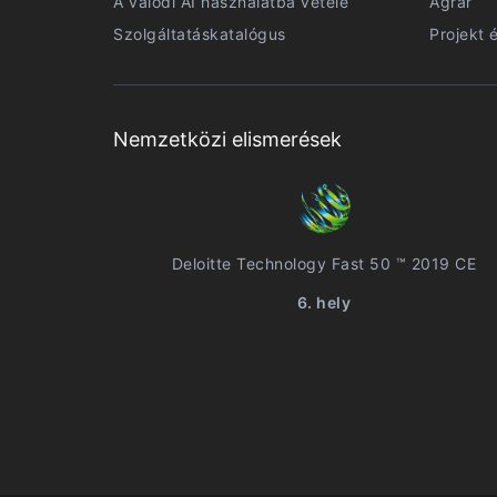
A valódi AI használatba vétele
Agrár
Szolgáltatáskatalógus
Projekt 
Nemzetközi elismerések
Deloitte Technology Fast 50 ™ 2019 CE
6. hely