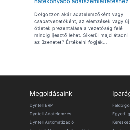
hatékonyabb adatszemléltetéshez
Dolgozzon akár adatelemzőként vagy
csapatvezetőként, az elemzések vagy új
ötletek prezentálása a vezetőség felé
mindig ijesztő lehet. Sikerül majd átadni
az üzenetet? Értékelni fogják...
Megoldásaink
Ipará
Dyntell ERP
Feldolgo
Dyntell Adatelemzés
Egyedi g
Dyntell Automatizáció
Kereske