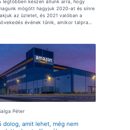
A legtöbben készen állunk arra, hogy
magunk mögött hagyjuk 2020-at és sínre
rakjuk az üzletet, és 2021 valóban a
növekedés évének tűnik, amikor talpra...
Salga Péter
5 dolog, amit lehet, még nem