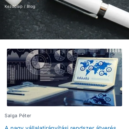
Kezdőlap
/
Blog
Salga Péter
A nagy vállalatirányítási rendszer átverés