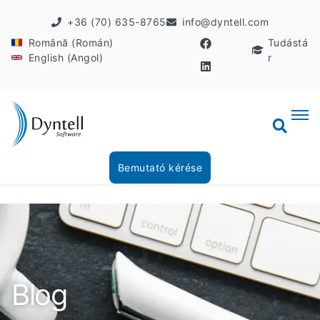
+36 (70) 635-8765
info@dyntell.com
Română (Román)
Tudástá
English (Angol)
r
Bemutató kérése
Blog