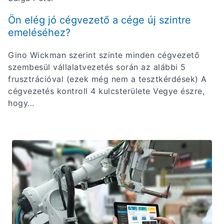
Ön elég jó cégvezető a cége új szintre
emeléséhez?
Gino Wickman szerint szinte minden cégvezető
szembesül vállalatvezetés során az alábbi 5
frusztrációval (ezek még nem a tesztkérdések) A
cégvezetés kontroll 4 kulcsterülete Vegye észre,
hogy...