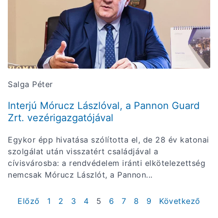
Salga Péter
Interjú Mórucz Lászlóval, a Pannon Guard
Zrt. vezérigazgatójával
Egykor épp hivatása szólította el, de 28 év katonai
szolgálat után visszatért családjával a
cívisvárosba: a rendvédelem iránti elkötelezettség
nemcsak Mórucz Lászlót, a Pannon...
Előző
1
2
3
4
5
6
7
8
9
Következő