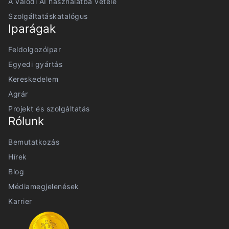
A valódi AI használatba vétele
Szolgáltatáskatalógus
Iparágak
Feldolgozóipar
Egyedi gyártás
Kereskedelem
Agrár
Projekt és szolgáltatás
Rólunk
Bemutatkozás
Hírek
Blog
Médiamegjelenések
Karrier