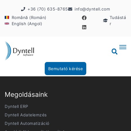
+36 (70) 635-8765
info@dyntell.com
Română (Román)
Tudástá
English (Angol)
r
Bemutató kérése
Megoldásaink
Dyntell ERP
Dyntell Adatelemzés
Dyntell Automatizáció