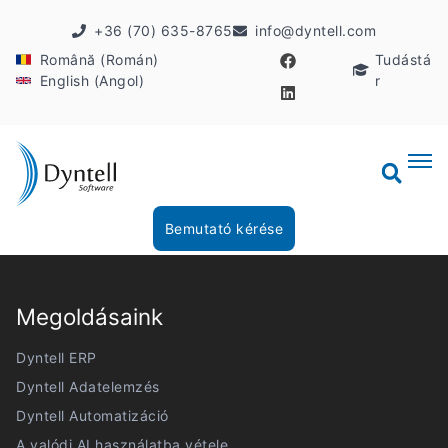
+36 (70) 635-8765
info@dyntell.com
Română (Román)
Tudástá
English (Angol)
r
Bemutató kérése
Megoldásaink
Dyntell ERP
Dyntell Adatelemzés
Dyntell Automatizáció
A valódi AI használatba vétele