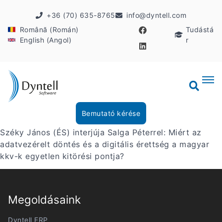
+36 (70) 635-8765
info@dyntell.com
Română (Román)
Tudástá
English (Angol)
r
Bemutató kérése
Széky János (ÉS) interjúja Salga Péterrel: Miért az
adatvezérelt döntés és a digitális érettség a magyar
kkv-k egyetlen kitörési pontja?
Megoldásaink
Dyntell ERP