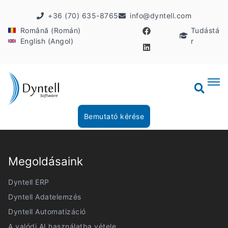
+36 (70) 635-8765
info@dyntell.com
Română (Román)
Tudástá
English (Angol)
r
Bemutató kérése
Megoldásaink
Dyntell ERP
Dyntell Adatelemzés
Dyntell Automatizáció
A valódi AI használatba vétele