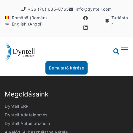
+36 (70) 635-8765
info@dyntell.com
Română (Román)
Tudástá
English (Angol)
r
Bemutató kérése
Megoldásaink
Dyntell ERP
Dyntell Adatelemzés
Dyntell Automatizáció
A valódi AI használatba vétele