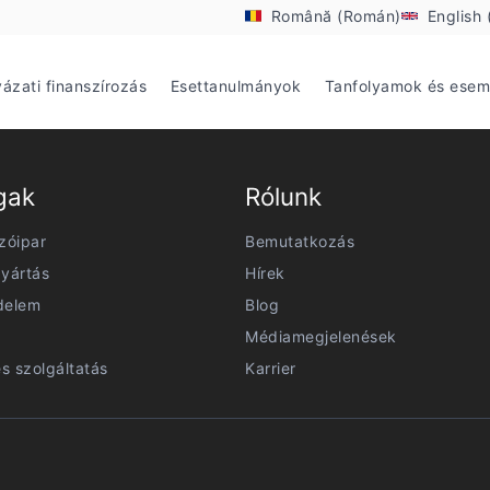
Română (Román)
English 
yázati finanszírozás
Esettanulmányok
Tanfolyamok és ese
gak
Rólunk
zóipar
Bemutatkozás
yártás
Hírek
delem
Blog
Médiamegjelenések
és szolgáltatás
Karrier