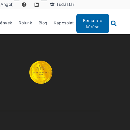
(Angol)
Tudástár
Bemutató
mények
Rólunk
Blog
Kapcsolat
kérése