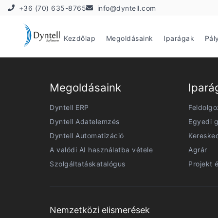
+36 (70) 635-8765
info@dyntell.com
Kezdőlap
Megoldásaink
Iparágak
Pál
Megoldásaink
Ipará
Dyntell ERP
Feldolgo
Dyntell Adatelemzés
Egyedi g
Dyntell Automatizáció
Kereske
A valódi AI használatba vétele
Agrár
Szolgáltatáskatalógus
Projekt 
Nemzetközi elismerések