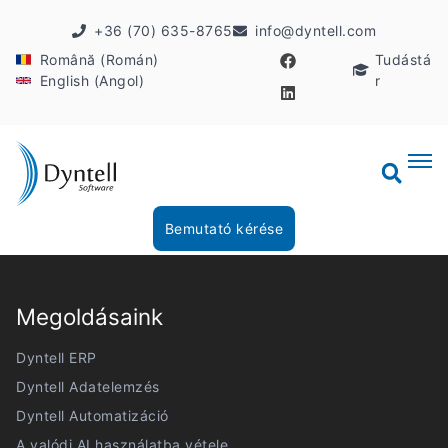
+36 (70) 635-8765
info@dyntell.com
Română (Román)
Tudástá
English (Angol)
r
Bemutató kérése
Megoldásaink
Dyntell ERP
Dyntell Adatelemzés
Dyntell Automatizáció
A valódi AI használatba vétele