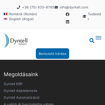
+36 (70) 635-8765
info@dyntell.com
Română (Román)
Tudástá
English (Angol)
r
Bemutató kérése
Megoldásaink
Dyntell ERP
Dyntell Adatelemzés
Dyntell Automatizáció
A valódi AI használatba vétele