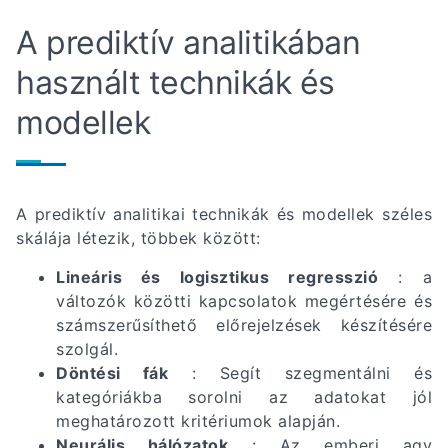
A prediktív analitikában
használt technikák és
modellek
A prediktív analitikai technikák és modellek széles
skálája létezik, többek között:
Lineáris és logisztikus regresszió
: a
változók közötti kapcsolatok megértésére és
számszerűsíthető előrejelzések készítésére
szolgál.
Döntési fák
: Segít szegmentálni és
kategóriákba sorolni az adatokat jól
meghatározott kritériumok alapján.
Neurális hálózatok
: Az emberi agy