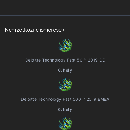
Nemzetközi elismerések
Deloitte Technology Fast 50 ™ 2019 CE
6. hely
Deloitte Technology Fast 500 ™ 2019 EMEA
6. hely