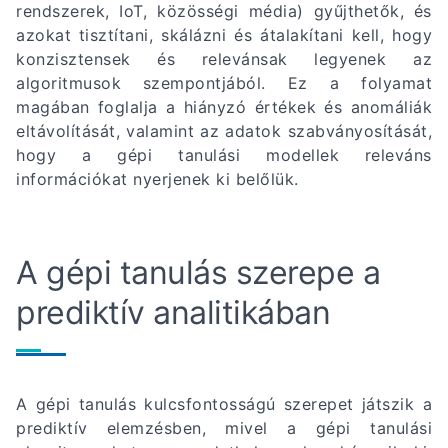
rendszerek, IoT, közösségi média) gyűjthetők, és
azokat tisztítani, skálázni és átalakítani kell, hogy
konzisztensek és relevánsak legyenek az
algoritmusok szempontjából. Ez a folyamat
magában foglalja a hiányzó értékek és anomáliák
eltávolítását, valamint az adatok szabványosítását,
hogy a gépi tanulási modellek releváns
információkat nyerjenek ki belőlük.
A gépi tanulás szerepe a
prediktív analitikában
A gépi tanulás kulcsfontosságú szerepet játszik a
prediktív elemzésben, mivel a gépi tanulási