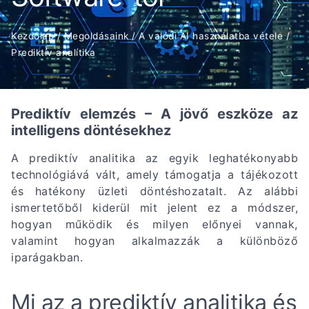
Kezdőlap
/
Megoldásaink
/
A valódi AI használatba vétele
/
Prediktív analítika
Prediktív elemzés – A jövő eszköze az
intelligens döntésekhez
A prediktív analitika az egyik leghatékonyabb
technológiává vált, amely támogatja a tájékozott
és hatékony üzleti döntéshozatalt. Az alábbi
ismertetőből kiderül mit jelent ez a módszer,
hogyan működik és milyen előnyei vannak,
valamint hogyan alkalmazzák a különböző
iparágakban.
Mi az a prediktív analitika és