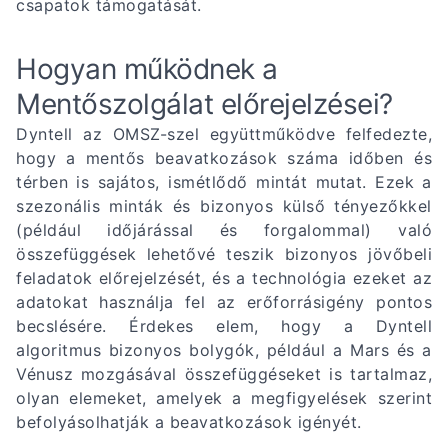
csapatok támogatását.
Hogyan működnek a
Mentőszolgálat előrejelzései?
Dyntell az OMSZ-szel együttműködve felfedezte,
hogy a mentős beavatkozások száma időben és
térben is sajátos, ismétlődő mintát mutat. Ezek a
szezonális minták és bizonyos külső tényezőkkel
(például időjárással és forgalommal) való
összefüggések lehetővé teszik bizonyos jövőbeli
feladatok előrejelzését, és a technológia ezeket az
adatokat használja fel az erőforrásigény pontos
becslésére. Érdekes elem, hogy a Dyntell
algoritmus bizonyos bolygók, például a Mars és a
Vénusz mozgásával összefüggéseket is tartalmaz,
olyan elemeket, amelyek a megfigyelések szerint
befolyásolhatják a beavatkozások igényét.