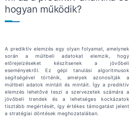
hogyan működik?
A prediktív elemzés egy olyan folyamat, amelynek
során a múltbeli adatokat elemzik, hogy
előrejelzéseket készítsenek a jövőbeli
eseményekről. Ez gépi tanulási algoritmusok
segítségével történik, amelyek azonosítják a
múltbeli adatok mintáit és mintáit. Így a prediktív
elemzés lehetővé teszi a szervezetek számára a
jövőbeli trendek és a lehetséges kockázatok
tisztább megértését, így értékes támogatást jelent
a stratégiai döntések meghozatalában.