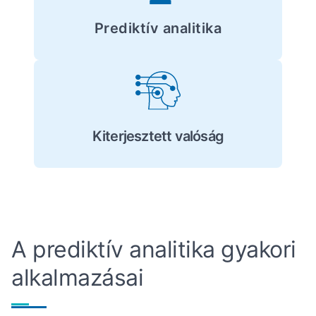
Prediktív analitika
Kiterjesztett valóság
A prediktív analitika gyakori
alkalmazásai