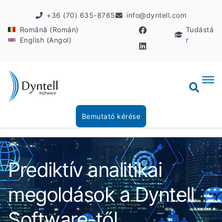
+36 (70) 635-8765
info@dyntell.com
Română (Román)
Tudástá
English (Angol)
r
Bemutató kérése
Prediktív analitikai
megoldások a Dyntell
Software-től