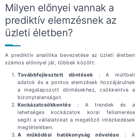
Milyen előnyei vannak a
prediktív elemzésnek az
üzleti életben?
A prediktív analitika bevezetése az üzleti életben
számos előnnyel jár, többek között:
Továbbfejlesztett döntések
: A múltbeli
adatok és a pontos elemzések hozzájárulnak
a megalapozott döntésekhez, csökkentve a
bizonytalanságot.
Kockázatcsökkentés
: A trendek és a
lehetséges kockázatok korai felismerése
segíti a vállalatokat a megelőző intézkedések
megtételében.
A működési hatékonyság növelése
: A