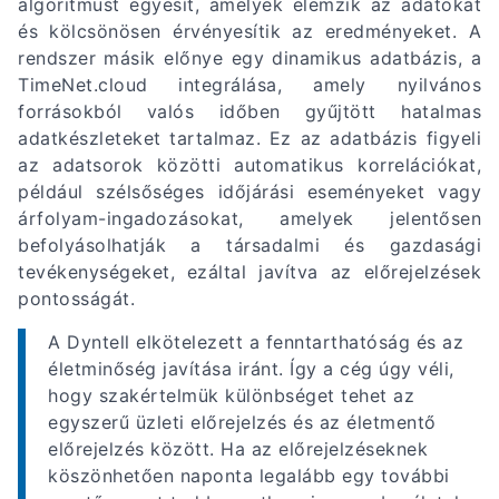
algoritmust egyesít, amelyek elemzik az adatokat
és kölcsönösen érvényesítik az eredményeket. A
rendszer másik előnye egy dinamikus adatbázis, a
TimeNet.cloud integrálása, amely nyilvános
forrásokból valós időben gyűjtött hatalmas
adatkészleteket tartalmaz. Ez az adatbázis figyeli
az adatsorok közötti automatikus korrelációkat,
például szélsőséges időjárási eseményeket vagy
árfolyam-ingadozásokat, amelyek jelentősen
befolyásolhatják a társadalmi és gazdasági
tevékenységeket, ezáltal javítva az előrejelzések
pontosságát.
A Dyntell elkötelezett a fenntarthatóság és az
életminőség javítása iránt. Így a cég úgy véli,
hogy szakértelmük különbséget tehet az
egyszerű üzleti előrejelzés és az életmentő
előrejelzés között. Ha az előrejelzéseknek
köszönhetően naponta legalább egy további