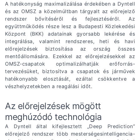
A hatékonyság maximalizálása érdekében a Dyntell
és az OMSZ a közelmúltban tárgyalt az előrejelző
rendszer bővítéséről és fejlesztéséről. Az
együttműködés része lesz a Budapesti Közlekedési
Központ (BKK) adatainak gyorsabb lekérése és
integrálása, valamint rendszeres, heti és havi
előrejelzések biztosítása az ország összes
mentőállomására. Ezekkel az előrejelzésekkel az
OMSZ-csapatok optimalizálhatják erőforrás-
tervezésüket, biztosítva a csapatok és járművek
hatékonyabb elosztását, ezáltal csökkentve a
vészhelyzetekben a reagálási időt.
Az előrejelzések mögött
meghúzódó technológia
A Dyntell által kifejlesztett „Deep Prediction”
előrejelző rendszer több mesterségesintelligencia-