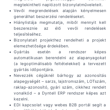
megtekintheti naplózott bizonylatműveleteit.
Vevői megrendelések alapján kényelmesen
generálhat beszerzési rendeléseket.
Hiánylistája megmutatja, miből mennyit kell
beszereznie az élő vevői rendelések
teljesítéséhez.
Bizonylatait projekthez rendelheti a projekt
elemezhetősége érdekében.
Gyártás esetén a rendszer képes
automatikusan berendelni az alapanyagokat
(a legoptimálisabb feltételekkel) a tervezett
gyártás időpontjára.
Nevezzék cégüknél bárhogy az azonosítás
alapegységét – sarzs, lajstromszám, LOTszám,
raklap-azonosító, gyári szám, cikkhez rendelt
vonalkód – a Dyntell ERP rendszer képes azt
kezelni.
EDI kapcsolat vagy webes B2B portál segít a