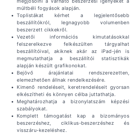
megjósolni a várható beszerzési igényeket a
múltbéli fogyások alapján.
Toplistákat kérhet a legjelentősebb
beszállítókról, legnagyobb volumenben
beszerzett cikkekről.
Vezetői információs kimutatásokkal
felszerelkezve felkészülten tárgyalhat
beszállítóival, akiknek akár az iPad-jén is
megmutathatja a beszállítói statisztikák
alapján készült grafikonokat.
Bejövő árajánlatai rendszerezetten,
elemezhetően állnak rendelkezésére.
Kimenő rendeléseit, keretrendeléseit gyorsan
elkészítheti és könnyen célba juttathatja.
Meghatározhatja a bizonylatszám képzési
szabályokat.
Komplett támogatást kap a bizományos
beszerzéshez, ciklikus-beszerzéshez és
visszáru-kezeléshez.