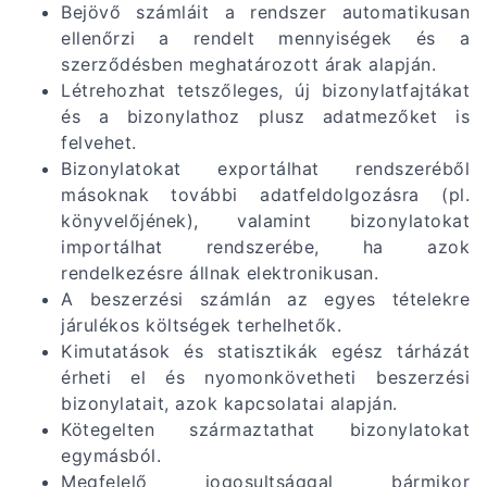
Bejövő számláit a rendszer automatikusan
ellenőrzi a rendelt mennyiségek és a
szerződésben meghatározott árak alapján.
Létrehozhat tetszőleges, új bizonylatfajtákat
és a bizonylathoz plusz adatmezőket is
felvehet.
Bizonylatokat exportálhat rendszeréből
másoknak további adatfeldolgozásra (pl.
könyvelőjének), valamint bizonylatokat
importálhat rendszerébe, ha azok
rendelkezésre állnak elektronikusan.
A beszerzési számlán az egyes tételekre
járulékos költségek terhelhetők.
Kimutatások és statisztikák egész tárházát
érheti el és nyomonkövetheti beszerzési
bizonylatait, azok kapcsolatai alapján.
Kötegelten származtathat bizonylatokat
egymásból.
Megfelelő jogosultsággal bármikor