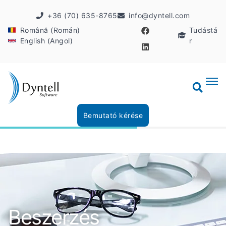
+36 (70) 635-8765
info@dyntell.com
Română (Román)
Tudástá
English (Angol)
r
Bemutató kérése
Beszerzés