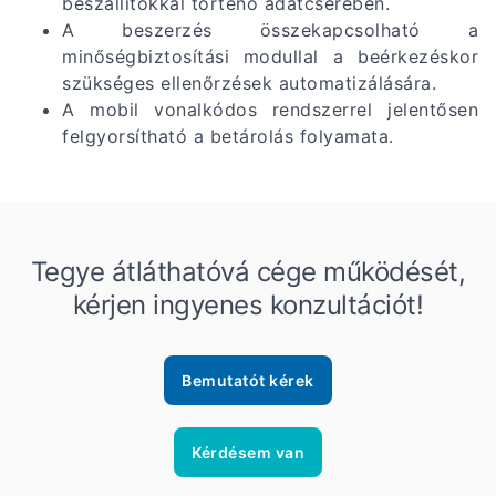
beszállítókkal történő adatcserében.
A beszerzés összekapcsolható a
minőségbiztosítási modullal a beérkezéskor
szükséges ellenőrzések automatizálására.
A mobil vonalkódos rendszerrel jelentősen
felgyorsítható a betárolás folyamata.
Tegye átláthatóvá cége működését,
kérjen ingyenes konzultációt!
Bemutatót kérek
Kérdésem van