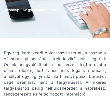
Kezdőlap
/
Megoldásaink
/
Dyntell ERP
/
Beszerzés
Egy régi kereskedői bölcsesség szerint „a haszon a
vásárlás pillanatában keletkezik”. Mi segítünk
Önnek megvalósítani a beszerzés legfontosabb
célját: olcsón, jót! Nincs más legális módszer,
amellyel egységnyi idő alatt annyi pénzt kereshet
cége számára, mint a tárgyalással. A sikeres
tárgyaláshoz pedig nélkülözhetetlen a naprakész,
rendszerezett és feldolgozott információ.