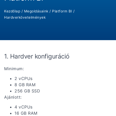
Kezdőlap
/
Megoldásaink
/
Platform BI
/
Hardverkövetelmények
1. Hardver konfiguráció
Minimum:
2 vCPUs
8 GB RAM
256 GB SSD
Ajánlott:
4 vCPUs
16 GB RAM