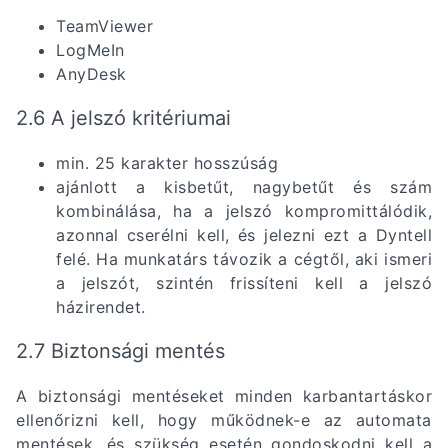
TeamViewer
LogMeIn
AnyDesk
2.6 A jelszó kritériumai
min. 25 karakter hosszúság
ajánlott a kisbetűt, nagybetűt és szám
kombinálása, ha a jelszó kompromittálódik,
azonnal cserélni kell, és jelezni ezt a Dyntell
felé. Ha munkatárs távozik a cégtől, aki ismeri
a jelszót, szintén frissíteni kell a jelszó
házirendet.
2.7 Biztonsági mentés
A biztonsági mentéseket minden karbantartáskor
ellenőrizni kell, hogy működnek-e az automata
mentések, és szükség esetén gondoskodni kell a