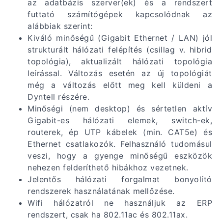
az adatbázis szerver(ek) és a rendszert
futtató számítógépek kapcsolódnak az
alábbiak szerint:
Kiváló minőségű (Gigabit Ethernet / LAN) jól
strukturált hálózati felépítés (csillag v. hibrid
topológia), aktualizált hálózati topológia
leírással. Változás esetén az új topológiát
még a változás előtt meg kell küldeni a
Dyntell részére.
Minőségi (nem desktop) és sértetlen aktív
Gigabit-es hálózati elemek, switch-ek,
routerek, ép UTP kábelek (min. CAT5e) és
Ethernet csatlakozók. Felhasználó tudomásul
veszi, hogy a gyenge minőségű eszközök
nehezen felderíthető hibákhoz vezetnek.
Jelentős hálózati forgalmat bonyolító
rendszerek használatának mellőzése.
Wifi hálózatról ne használjuk az ERP
rendszert, csak ha 802.11ac és 802.11ax.