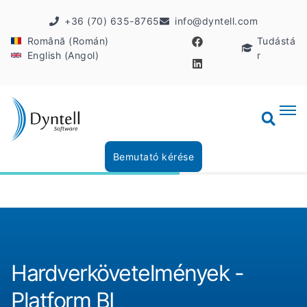
+36 (70) 635-8765
info@dyntell.com
Română (Román)
Tudástá
English (Angol)
r
Bemutató kérése
Hardverkövetelmények -
Platform BI