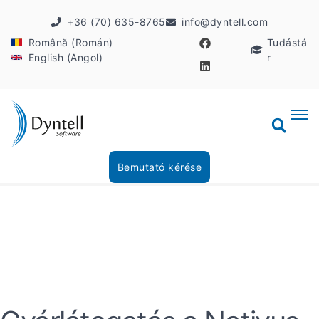
+36 (70) 635-8765
info@dyntell.com
Română (Román)
Tudástá
English (Angol)
r
Bemutató kérése