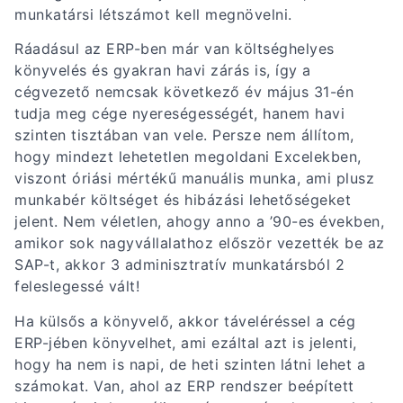
munkatársi létszámot kell megnövelni.
Ráadásul az ERP-ben már van költséghelyes
könyvelés és gyakran havi zárás is, így a
cégvezető nemcsak következő év május 31-én
tudja meg cége nyereségességét, hanem havi
szinten tisztában van vele. Persze nem állítom,
hogy mindezt lehetetlen megoldani Excelekben,
viszont óriási mértékű manuális munka, ami plusz
munkabér költséget és hibázási lehetőségeket
jelent. Nem véletlen, ahogy anno a ’90-es években,
amikor sok nagyvállalathoz először vezették be az
SAP-t, akkor 3 adminisztratív munkatársból 2
feleslegessé vált!
Ha külsős a könyvelő, akkor táveléréssel a cég
ERP-jében könyvelhet, ami ezáltal azt is jelenti,
hogy ha nem is napi, de heti szinten látni lehet a
számokat. Van, ahol az ERP rendszer beépített