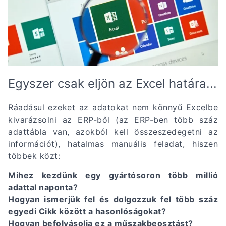
Egyszer csak eljön az Excel határa...
Ráadásul ezeket az adatokat nem könnyű Excelbe
kivarázsolni az ERP-ből (az ERP-ben több száz
adattábla van, azokból kell összeszedegetni az
információt), hatalmas manuális feladat, hiszen
többek közt:
Mihez kezdünk egy gyártósoron több millió
adattal naponta?
Hogyan ismerjük fel és dolgozzuk fel több száz
egyedi Cikk között a hasonlóságokat?
Hogyan befolyásolja ez a műszakbeosztást?