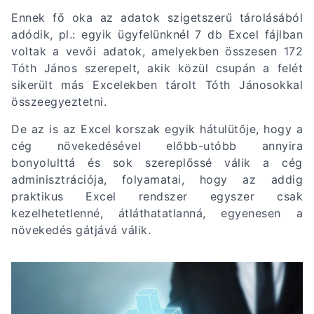
Ennek fő oka az adatok szigetszerű tárolásából
adódik, pl.: egyik ügyfelünknél 7 db Excel fájlban
voltak a vevői adatok, amelyekben összesen 172
Tóth János szerepelt, akik közül csupán a felét
sikerült más Excelekben tárolt Tóth Jánosokkal
összeegyeztetni.
De az is az Excel korszak egyik hátulütője, hogy a
cég növekedésével előbb-utóbb annyira
bonyolulttá és sok szereplőssé válik a cég
adminisztrációja, folyamatai, hogy az addig
praktikus Excel rendszer egyszer csak
kezelhetetlenné, átláthatatlanná, egyenesen a
növekedés gátjává válik.