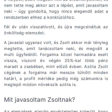
nem tette meg akkor azt a lépést, amit javasoltam
neki – úgy gondolta, hogy nincs elegendő adat a
rendszerben ehhez a konklúzióhoz.
Fél év után visszahívott, és újra megcsináltuk az
önköltség-elemzést.
A javaslat ugyanaz volt, és Zsolt akkor már tényleg
megtette, amit tanácsoltam neki, és megvált a
multi ügyfelétől. Forgalma közel harmadára esett
vissza, viszont év végén 25%-kal több pénz
maradt a zsebében, mint előző évben. Azóta Zsolt
cégének a forgalma már messze túlnőtt minden
határt, a profit mértéke pedig még számunkra is
meglepő módon növekszik azóta is.
Mit javasoltam Zsoltnak?
Az elemzések alapján egyértelműen kiderült, hogy