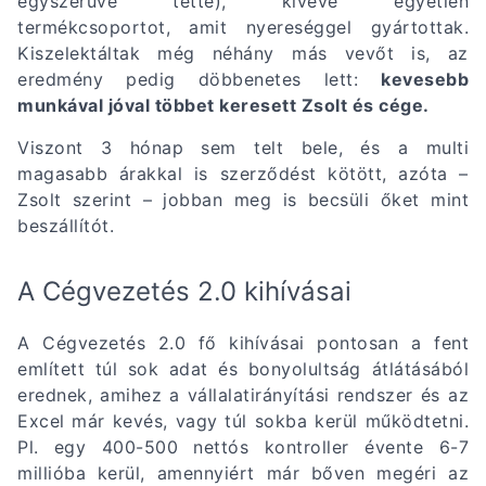
egyszerűvé tette), kivéve egyetlen
termékcsoportot, amit nyereséggel gyártottak.
Kiszelektáltak még néhány más vevőt is, az
eredmény pedig döbbenetes lett:
kevesebb
munkával jóval többet keresett Zsolt és cége.
Viszont 3 hónap sem telt bele, és a multi
magasabb árakkal is szerződést kötött, azóta –
Zsolt szerint – jobban meg is becsüli őket mint
beszállítót.
A Cégvezetés 2.0 kihívásai
A Cégvezetés 2.0 fő kihívásai pontosan a fent
említett túl sok adat és bonyolultság átlátásából
erednek, amihez a vállalatirányítási rendszer és az
Excel már kevés, vagy túl sokba kerül működtetni.
Pl. egy 400-500 nettós kontroller évente 6-7
millióba kerül, amennyiért már bőven megéri az