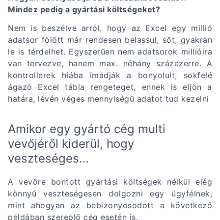
Mindez pedig a gyártási költségeket?
Nem is beszélve arról, hogy az Excel egy millió
adatsor fölött már rendesen belassul, sőt, gyakran
le is térdelhet. Egyszerűen nem adatsorok millióira
van tervezve, hanem max. néhány százezerre. A
kontrollerek hiába imádják a bonyolult, sokfelé
ágazó Excel tábla rengeteget, ennek is eljön a
határa, lévén véges mennyiségű adatot tud kezelni
Amikor egy gyártó cég multi
vevőjéről kiderül, hogy
veszteséges…
A vevőre bontott gyártási költségek nélkül elég
könnyű veszteségesen dolgozni egy ügyfélnek,
mint ahogyan az bebizonyosodott a következő
példában szereplő cég esetén is.