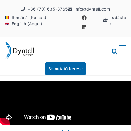
+36 (70) 635-8765
info@dyntell.com
Română (Román)
Tudástá
English (Angol)
r
Bemutató kérése