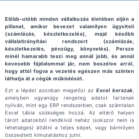
Előbb-utóbb minden vállalkozás életében eljön a
pillanat, amikor bevezet valamilyen ügyviteli
(számlázás, készletkezelés), majd később
vállalatirányítási rendszert (számlázás,
készletkezelés, pénzügy, könyvelés). Persze
minél hamarabb teszi meg annál jobb, és annál
kevesebb fájdalommal jár, nem beszélve arról,
hogy attól fogva a vezetés egészen más szinten
láthatja át a cégük működését.
Ezt a lépést azonban megelőzi
az
Excel korszak
,
a
melyben ugyanúgy rengeteg adatot tartanak
nyilván, mint egy ERP rendszerben, csak számtalan
Excel tábla szükséges hozzá. Az eltérő helyen
tárolt adatokból rendkívül nehéz (sokszor nem is
lehetséges) átlátni a teljes képet, vagy bármilyen
összesített kimutatáshoz jutni.