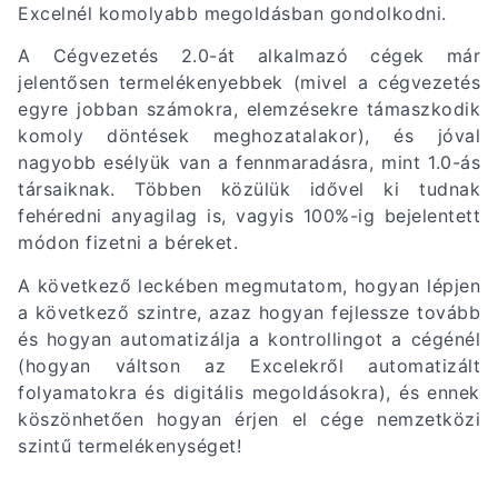
Excelnél komolyabb megoldásban gondolkodni.
A Cégvezetés 2.0-át alkalmazó cégek már
jelentősen termelékenyebbek (mivel a cégvezetés
egyre jobban számokra, elemzésekre támaszkodik
komoly döntések meghozatalakor), és jóval
nagyobb esélyük van a fennmaradásra, mint 1.0-ás
társaiknak. Többen közülük idővel ki tudnak
fehéredni anyagilag is, vagyis 100%-ig bejelentett
módon fizetni a béreket.
A következő leckében megmutatom, hogyan lépjen
a következő szintre, azaz hogyan fejlessze tovább
és hogyan automatizálja a kontrollingot a cégénél
(hogyan váltson az Excelekről automatizált
folyamatokra és digitális megoldásokra), és ennek
köszönhetően hogyan érjen el cége nemzetközi
szintű termelékenységet!