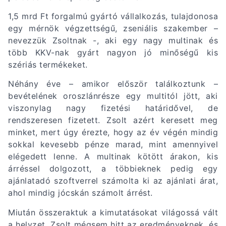
1,5 mrd Ft forgalmú gyártó vállalkozás, tulajdonosa
egy mérnök végzettségű, zseniális szakember –
nevezzük Zsoltnak -, aki egy nagy multinak és
több KKV-nak gyárt nagyon jó minőségű kis
szériás termékeket.
Néhány éve – amikor először találkoztunk –
bevételének oroszlánrésze egy multitól jött, aki
viszonylag nagy fizetési határidővel, de
rendszeresen fizetett. Zsolt azért keresett meg
minket, mert úgy érezte, hogy az év végén mindig
sokkal kevesebb pénze marad, mint amennyivel
elégedett lenne. A multinak kötött árakon, kis
árréssel dolgozott, a többieknek pedig egy
ajánlatadó szoftverrel számolta ki az ajánlati árat,
ahol mindig jócskán számolt árrést.
Miután összeraktuk a kimutatásokat világossá vált
a helyzet, Zsolt mégsem hitt az eredményeknek, és