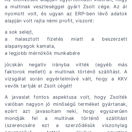
a multinak veszteséggel gyárt Zsolt cége. Az ár
nyomott volt, és ugyan az ERP-ben lévő adatok
alapján volt rajta némi profit, viszont:
a sok selejt,
a halasztott fizetés miatt a beszerzett
alapanyagok kamata,
a legjobb mérnökök munkabére
jócskán negatív irányba vitték (egyéb más
faktorok mellett) a multinak történő szállítást. A
vizsgálat során egyértelművé vált, hogy a KKV
vevők tartják el Zsolt cégét!
A javaslat fontos aspektusa volt, hogy Zsolték
valóban nagyon jó minőségű terméket gyártanak,
ezért azt javasoltam neki, hogy egyszerűen
mondják fel a multinak történő szállítást
(szerencsére ezt a szerződésük viszonylag