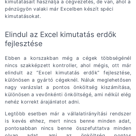
kimutatásait használja a cégvezetés, de van, ahol a
pénzügyön valaki már Excelben készít spéci
kimutatásokat.
Elindul az Excel kimutatás erdők
fejlesztése
Ebben a korszakban még a cégek többségénél
nincs szakképzett kontroller, ahol mégis, ott már
elindult az “Excel kimutatás erdők” fejlesztése,
különösen a gyártó cégeknél. Náluk meglehetősen
nagy varázslat a pontos önköltség kiszámítása,
különösen a vevőnkénti önköltségé, ami nélkül elég
nehéz korrekt árajánlatot adni.
Legtöbb esetben már a vállalatirányítási rendszer
is kevés ehhez, mert nincs benne minden adat,
pontosabban nincs benne összefuttatva minden
olyan adat, ami az önköltség pontos