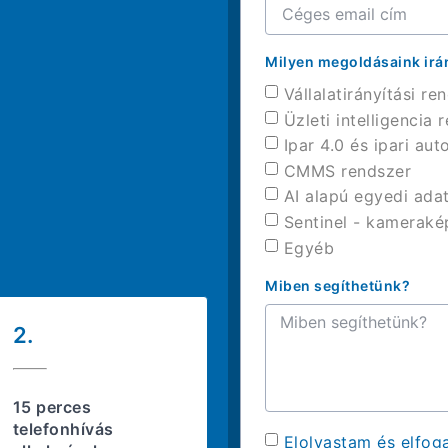
Milyen megoldásaink irá
Vállalatirányítási re
Üzleti intelligencia
Ipar 4.0 és ipari a
CMMS rendszer
AI alapú egyedi ad
Sentinel - kamerak
Egyéb
Miben segíthetünk?
2.
15 perces
telefonhívás
Elolvastam és elfo