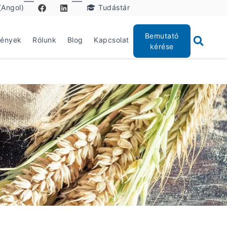
(Angol)
Tudástár
Bemutató
mények
Rólunk
Blog
Kapcsolat
kérése