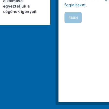
alkalmával
foglaltakat.
egyeztetjük a
cégének igényeit
Elküld