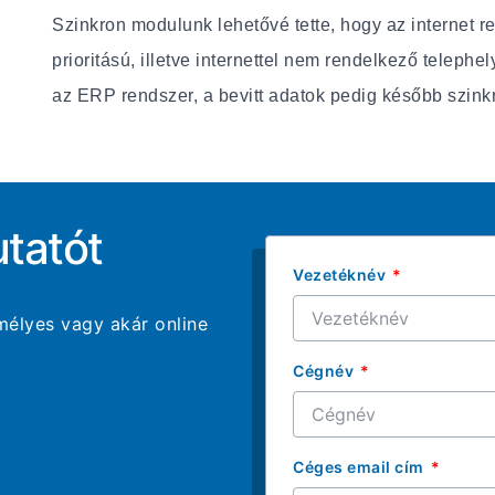
Szinkron modulunk lehetővé tette, hogy az internet r
prioritású, illetve internettel nem rendelkező teleph
az ERP rendszer, a bevitt adatok pedig később szink
tatót
Vezetéknév
élyes vagy akár online
Cégnév
Céges email cím