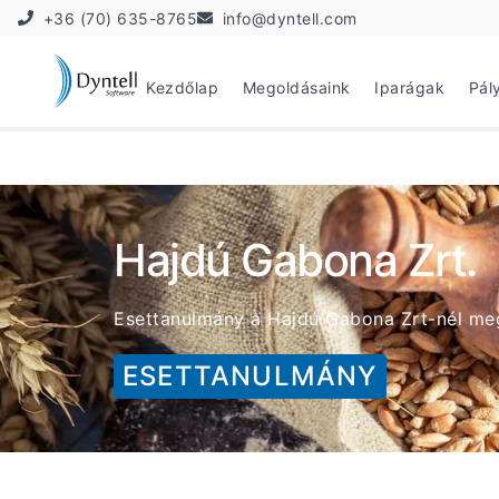
+36 (70) 635-8765
info@dyntell.com
Kezdőlap
Megoldásaink
Iparágak
Pál
Hajdú Gabona Zrt.
Esettanulmány a Hajdú Gabona Zrt-nél meg
ESETTANULMÁNY