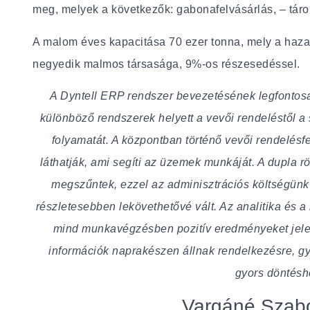
meg, melyek a következők: gabonafelvásárlás, – tárolá
A malom éves kapacitása 70 ezer tonna, mely a hazai
negyedik malmos társasága, 9%-os részesedéssel.
A Dyntell ERP rendszer bevezetésének legfonto
különböző rendszerek helyett a vevői rendeléstől a 
folyamatát. A központban történő vevői rendelésf
láthatják, ami segíti az üzemek munkáját. A dupla r
megszűntek, ezzel az adminisztrációs költségünk 
részletesebben lekövethetővé vált. Az analitika és 
mind munkavégzésben pozitív eredményeket jelen
információk naprakészen állnak rendelkezésre, gy
gyors döntésho
Vargáné Szab