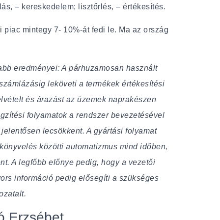
s, – kereskedelem; lisztőrlés, – értékesítés.
 piac mintegy 7- 10%-át fedi le. Ma az ország
sabb eredményei: A párhuzamosan használt
számlázásig leköveti a termékek értékesítési
elvételt és árazást az üzemek naprakészen
ögzítési folyamatok a rendszer bevezetésével
jelentősen lecsökkent. A gyártási folyamat
a könyvelés közötti automatizmus mind időben,
t. A legfőbb előnye pedig, hogy a vezetői
ors információ pedig elősegíti a szükséges
zatalt.
ó Erzsébet