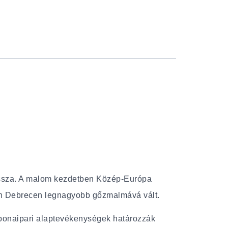
issza. A malom kezdetben Közép-Európa
n Debrecen legnagyobb gőzmalmává vált.
abonaipari alaptevékenységek határozzák