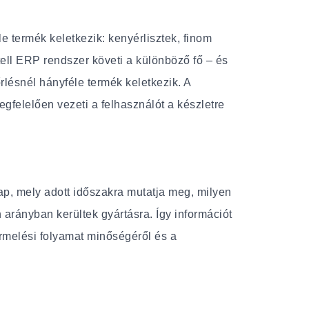
e termék keletkezik: kenyérlisztek, finom
tell ERP rendszer követi a különböző fő – és
őrlésnél hányféle termék keletkezik. A
felelően vezeti a felhasználót a készletre
lap, mely adott időszakra mutatja meg, milyen
 arányban kerültek gyártásra. Így információt
rmelési folyamat minőségéről és a