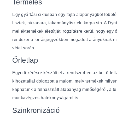
Termelés
Egy gyártási ciklusban egy fajta alapanyagból többfél
lisztek, búzadara, takarmánylisztek, korpa stb. A Dyn
melléktermékek életútját, rögzítésre kerül, hogy egy 
rendszer a forrásjegyzékben megadott arányoknak meg
vétel során.
Őrletlap
Egyedi kérésre készült el a rendszerben az ún. őrlet
kihozatallal dolgozott a malom, mely termékek milyen
kaphatunk a felhasznált alapanyag minőségéről, a te
munkavégzés hatékonyságáról is.
Szinkronizáció