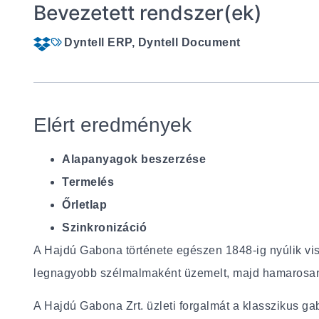
Bevezetett rendszer(ek)
Dyntell ERP, Dyntell Document
Elért eredmények
Alapanyagok beszerzése
Termelés
Őrletlap
Szinkronizáció
A Hajdú Gabona története egészen 1848-ig nyúlik v
legnagyobb szélmalmaként üzemelt, majd hamarosa
A Hajdú Gabona Zrt. üzleti forgalmát a klasszikus g