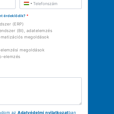
Hungary
+36
nt érdeklődik?
*
ndszer (ERP)
 rendszer (BI), adatelemzés
utomatizációs megoldások
atelemzési megoldások
ép-elemzés
gadom az
Adatvédelmi nyilatkozat
ban