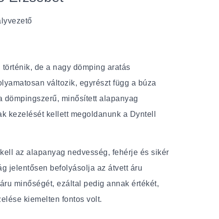
ályvezető
történik, de a nagy dömping aratás
olyamatosan változik, egyrészt függ a búza
 a dömpingszerű, minősített alapanyag
rak kezelését kellett megoldanunk a Dyntell
kell az alapanyag nedvesség, fehérje és sikér
ág jelentősen befolyásolja az átvett áru
 áru minőségét, ezáltal pedig annak értékét,
elése kiemelten fontos volt.