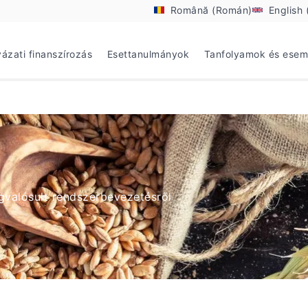
Română (Román)
English 
yázati finanszírozás
Esettanulmányok
Tanfolyamok és ese
valósult rendszerbevezetésről