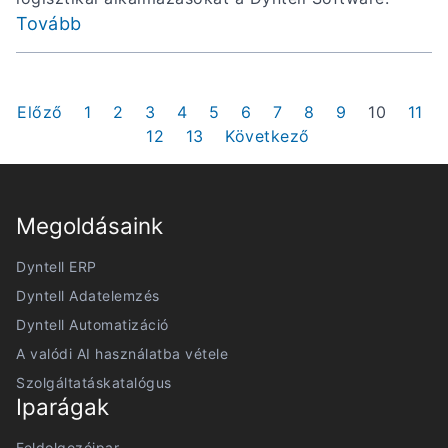
Tovább
Előző
1
2
3
4
5
6
7
8
9
10
11
12
13
Következő
Megoldásaink
Dyntell ERP
Dyntell Adatelemzés
Dyntell Automatizáció
A valódi AI használatba vétele
Szolgáltatáskatalógus
Iparágak
Feldolgozóipar